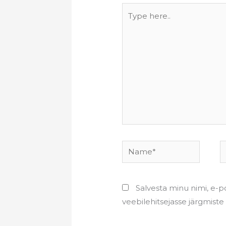
Type
here..
Name*
E
Salvesta minu nimi, e-po
veebilehitsejasse järgmist