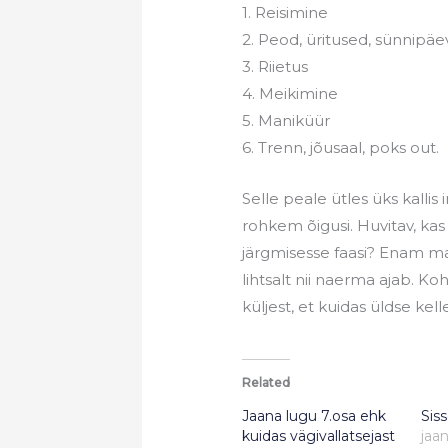
1. Reisimine
2. Peod, üritused, sünnipäe
3. Riietus
4. Meikimine
5. Maniküür
6. Trenn, jõusaal, poks out.
Selle peale ütles üks kallis
rohkem õigusi. Huvitav, ka
järgmisesse faasi? Enam ma
lihtsalt nii naerma ajab. Koh
küljest, et kuidas üldse kel
Related
Jaana lugu 7.osa ehk
Sis
kuidas vägivallatsejast
jaa