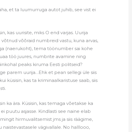
äha, et ta luumurruga autot juhib, see vist ei
n, kas uurisite, miks O end varjas. Uurija
 ei võtnud võõraid numbreid vastu, kuna arvas,
ga (naerukoht), tema töönumber sai kohe
uaa töö juures, numbrite avamine ning
siinkohal peaks kiruma Eesti politseid?
ge parem uurija…Ehk et pean sellegi üle siis
kui küsisin, kas ta kriminaalkaristuse saab, siis
sti.
sin ka ära. Küsisin, kas temaga võetakse ka
 ei puutu asjasse. Kindlasti see naine elab
mingit hirmuvalitsemist jms ja siis räägime,
 naistevastasele vägivallale. No halllooo,