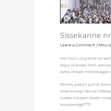
Sissekanne nr
Leave a Comment
/
Minu 
Hei-hoo! Long time no see! 
Algul oli endal hirm, ärevus
tahtis lihtsalt mõned asjad 
Nimelt, paberi puhul, kuhu 
seda kunagi näinud. Allkirja
kuidas ma saan kuskil mingi 
kuupäevaga???!!!