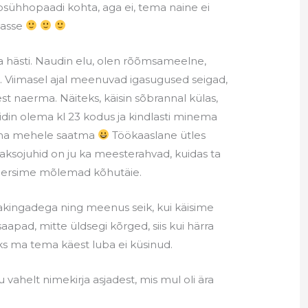
e psühhopaadi kohta, aga ei, tema naine ei
jasse
sa hästi. Naudin elu, olen rõõmsameelne,
. Viimasel ajal meenuvad igasugused seigad,
est naerma. Näiteks, käisin sõbrannal külas,
idin olema kl 23 kodus ja kindlasti minema
 oma mehele saatma
Töökaaslane ütles
 taksojuhid on ju ka meesterahvad, kuidas ta
 naersime mõlemad kõhutäie.
akingadega ning meenus seik, kui käisime
aapad, mitte üldsegi kõrged, siis kui härra
ks ma tema käest luba ei küsinud.
 vahelt nimekirja asjadest, mis mul oli ära