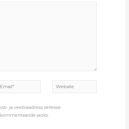
mail*
Website
sti- ja veebiaadress sellesse
e kommentaaride jaoks.