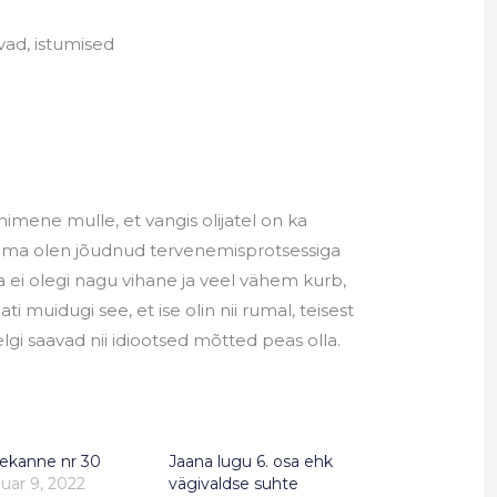
vad, istumised
 inimene mulle, et vangis olijatel on ka
s ma olen jõudnud tervenemisprotsessiga
 ei olegi nagu vihane ja veel vähem kurb,
ati muidugi see, et ise olin nii rumal, teisest
lelgi saavad nii idiootsed mõtted peas olla.
sekanne nr 30
Jaana lugu 6. osa ehk
nuar 9, 2022
vägivaldse suhte