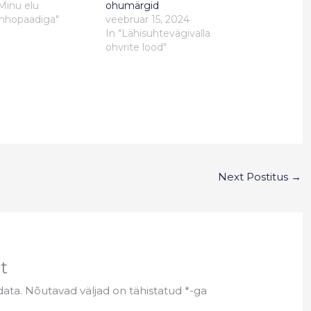
"Minu elu
ohumärgid
hhopaadiga"
veebruar 15, 2024
In "Lähisuhtevägivalla
ohvrite lood"
Next Postitus
→
t
data.
Nõutavad väljad on tähistatud
*
-ga