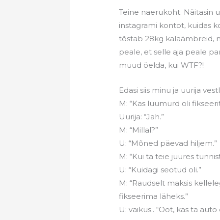
Teine naerukoht. Näitasin u
instagrami kontot, kuidas 
tõstab 28kg kalaämbreid, mi
peale, et selle aja peale p
muud öelda, kui WTF?!
Edasi siis minu ja uurija vest
M: “Kas luumurd oli fikseer
Uurija: “Jah.”
M: “Millal?”
U: “Mõned päevad hiljem.”
M: “Kui ta teie juures tunnist
U: “Kuidagi seotud oli.”
M: “Raudselt maksis kellele
fikseerima läheks.”
U: vaikus.. “Oot, kas ta aut