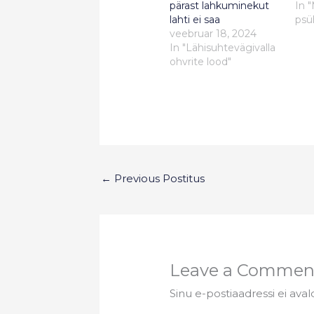
pärast lahkuminekut
In 
lahti ei saa
psü
veebruar 18, 2024
In "Lähisuhtevägivalla
ohvrite lood"
←
Previous Postitus
Leave a Commen
Sinu e-postiaadressi ei aval