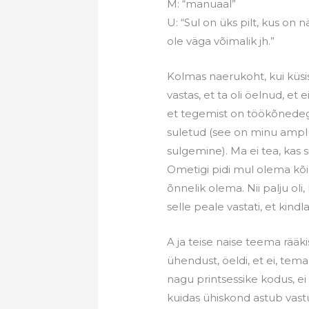
M: “manuaal”
U: “Sul on üks pilt, kus on n
ole väga võimalik jh.”
Kolmas naerukoht, kui küsisi
vastas, et ta oli öelnud, et
et tegemist on töökõnede
suletud (see on minu ampl
sulgemine). Ma ei tea, kas 
Ometigi pidi mul olema kõi
õnnelik olema. Nii palju oli, 
selle peale vastati, et kindla
A ja teise naise teema rääki
ühendust, öeldi, et ei, tema
nagu printsessike kodus, ei 
kuidas ühiskond astub vastu