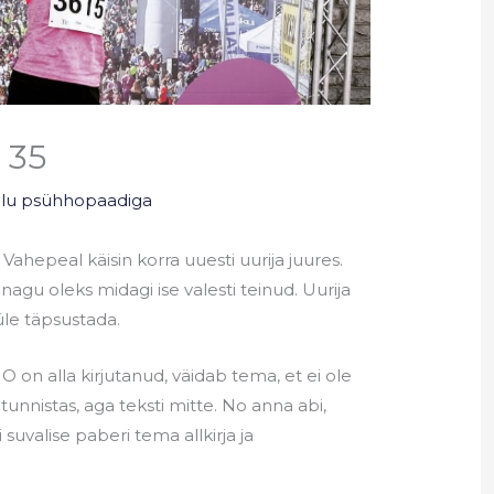
 35
elu psühhopaadiga
Vahepeal käisin korra uuesti uurija juures.
 nagu oleks midagi ise valesti teinud. Uurija
üle täpsustada.
O on alla kirjutanud, väidab tema, et ei ole
 tunnistas, aga teksti mitte. No anna abi,
suvalise paberi tema allkirja ja