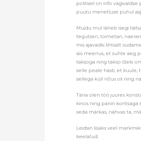
politseil on info vägivalds
puutu menetluse puhul as
Muidu mul läheb isegi täit
tegutsen, toimetan, naeran
mis ajavadki lihtsalt südam
siis meenus, et suhte aeg p
taksoga ning takso tšeki
selle peale hästi, et kuule,
sellega küll nõus oli ning
Täna olen töö juures konst
kinos ning panin kontsaga s
seda märkas, nähvas ta, mi
Leidsin lisaks veel märkmiku
keelatud: