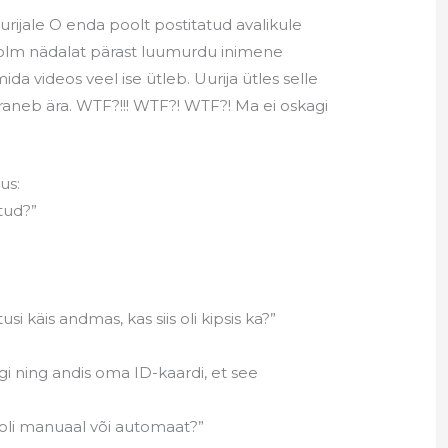
urijale O enda poolt postitatud avalikule
kolm nädalat pärast luumurdu inimene
da videos veel ise ütleb. Uurija ütles selle
araneb ära. WTF?!!! WTF?! WTF?! Ma ei oskagi
lus:
itud?”
usi käis andmas, kas siis oli kipsis ka?”
gi ning andis oma ID-kaardi, et see
o oli manuaal või automaat?”