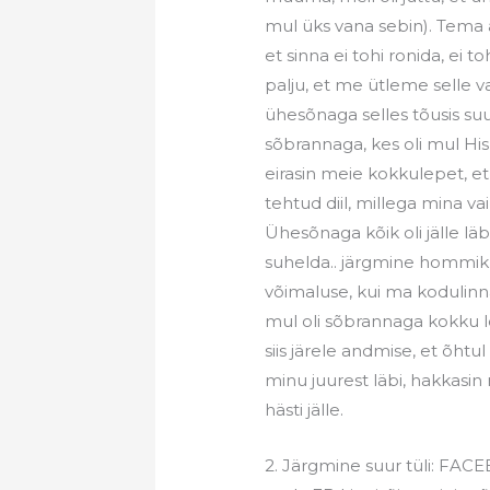
mul üks vana sebin). Tema 
et sinna ei tohi ronida, ei t
palju, et me ütleme selle 
ühesõnaga selles tõusis suu
sõbrannaga, kes oli mul His
eirasin meie kokkulepet, et
tehtud diil, millega mina vai
Ühesõnaga kõik oli jälle l
suhelda.. järgmine hommik 
võimaluse, kui ma kodulinna
mul oli sõbrannaga kokku l
siis järele andmise, et õhtu
minu juurest läbi, hakkasin 
hästi jälle.
2. Järgmine suur tüli: FA