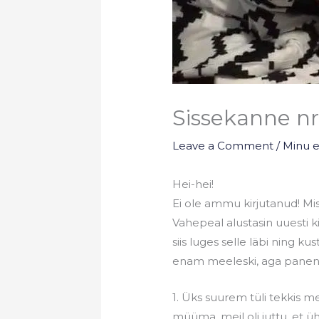
Sissekanne nr
Leave a Comment
/
Minu 
Hei-hei!
Ei ole ammu kirjutanud! Mis
Vahepeal alustasin uuesti k
siis luges selle läbi ning ku
enam meeleski, aga panen sii
1. Üks suurem tüli tekkis me
müüma, meil oli juttu, et ü