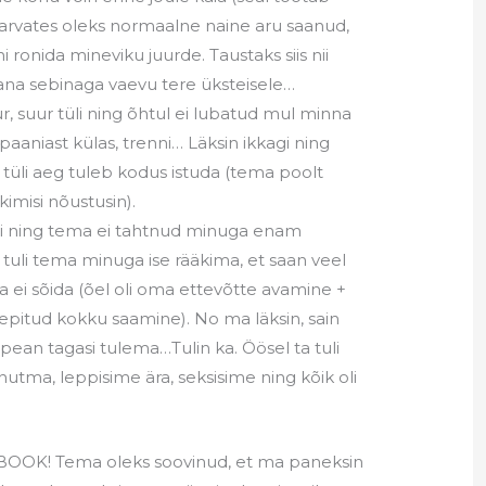
arvates oleks normaalne naine aru saanud,
ohi ronida mineviku juurde. Taustaks siis nii
vana sebinaga vaevu tere üksteisele…
r, suur tüli ning õhtul ei lubatud mul minna
paaniast külas, trenni… Läksin ikkagi ning
 tüli aeg tuleb kodus istuda (tema poolt
kimisi nõustusin).
äbi ning tema ei tahtnud minuga enam
tuli tema minuga ise rääkima, et saan veel
 ei sõida (õel oli oma ettevõtte avamine +
epitud kokku saamine). No ma läksin, sain
l pean tagasi tulema…Tulin ka. Öösel ta tuli
nutma, leppisime ära, seksisime ning kõik oli
CEBOOK! Tema oleks soovinud, et ma paneksin