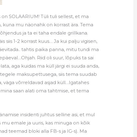
n SOLAARIUM! Tüli tuli sellest, et ma
a, kuna mu näonahk on korrast ära. Tema
õhjendus ja ta ei taha endale grillkana.
is siis 1-2 korrast kuus… Ja kui palju vigisen,
päevitada.. tahtis paika panna, mitu tundi ma
vepäeval…Ohjah. Riid oli suur, lõpuks ta sai
elata, aga kuidas ma küll järgi ei suuda anda,
ra tegele maksupettusega, siis tema suudab
ga, väga võrreldavad asjad küll…Igatahes
et mina saan alati oma tahtmise, et tema
namise insidenti juhtus selline asi, et mul
s mu emale ja uuris, kas minuga on kõik
nad teemad bloki alla FB-s ja IG-s). Ma