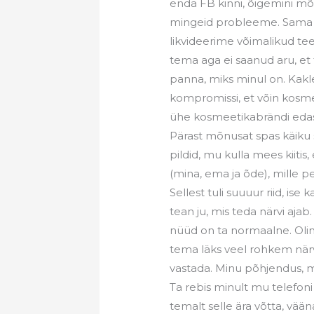
enda FB kinni, õigemini mõ
mingeid probleeme. Sama k
likvideerime võimalikud te
tema aga ei saanud aru, et
panna, miks minul on. Kakl
kompromissi, et võin kosme
ühe kosmeetikabrändi edasi
Pärast mõnusat spas käiku
pildid, mu kulla mees kiitis, e
(mina, ema ja õde), mille pe
Sellest tuli suuuur riid, ise 
tean ju, mis teda närvi aja
nüüd on ta normaalne. Olim
tema läks veel rohkem närv
vastada. Minu põhjendus, mi
Ta rebis minult mu telefoni
temalt selle ära võtta, vään