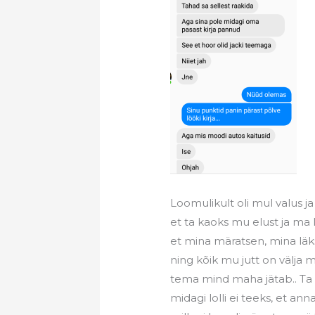
Loomulikult oli mul valus j
et ta kaoks mu elust ja ma l
et mina märatsen, mina läksi
ning kõik mu jutt on välja 
tema mind maha jätab.. Ta 
midagi lolli ei teeks, et ann