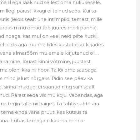
 emailil ega rääkinud sellest oma hullukesele.
millegi pärast ikkagi ei teinud seda. Kui ta
tis (leidis sealt ühe intiimpildi temast, mille
ähvardas minu omad töö juures meili panna).
d noaga, kas mul on veel neid pilte kuskil,
rel leidis aga mu meilides kustutatud kirjades
mu vana silmarõõm mu emale kirjutanud oli…
väänamine, lõuast kinni võtmine, juustest
, ma olen ikka nii hoor. Ta lõi oma saapaga
 mind jalust nõrgaks. Pidin see päev ka
sinna muidugi ei saanud ning sain sealt
munud. Pärast seda viis mu koju. Vabandas, aga
na tegin talle nii haiget. Ta tahtis suhte ära
stas tema enda vana pruut, kes kutsus ta
inna.. Lubas temaga nikkuma minna..