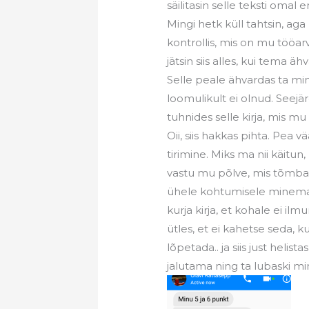
säilitasin selle teksti omal
Mingi hetk küll tahtsin, aga 
kontrollis, mis on mu tööarvu
jätsin siis alles, kui tema 
Selle peale ähvardas ta min
loomulikult ei olnud. Seejä
tuhnides selle kirja, mis 
Oii, siis hakkas pihta. Pea 
tirimine. Miks ma nii käitun
vastu mu põlve, mis tõmbas
ühele kohtumisele minema, 
kurja kirja, et kohale ei il
ütles, et ei kahetse seda, ku
lõpetada.. ja siis just heli
jalutama ning ta lubaski m