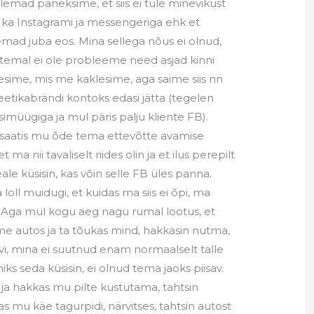
lemad paneksime, et siis ei tule minevikust
a Instagrami ja messengeriga ehk et
emad juba eos. Mina sellega nõus ei olnud,
 temal ei ole probleeme need asjad kinni
esime, mis me kaklesime, aga saime siis nn
etikabrändi kontoks edasi jätta (tegelen
müügiga ja mul päris palju kliente FB).
 saatis mu õde tema ettevõtte avamise
t ma nii tavaliselt riides olin ja et ilus perepilt
ale küsisin, kas võin selle FB üles panna.
ka loll muidugi, et kuidas ma siis ei õpi, ma
b. Aga mul kogu aeg nagu rumal lootus, et
e autos ja ta tõukas mind, hakkasin nutma,
i, mina ei suutnud enam normaalselt talle
ks seda küsisin, ei olnud tema jaoks piisav.
 ja hakkas mu pilte kustutama, tahtsin
as mu käe tagurpidi, närvitses, tahtsin autost