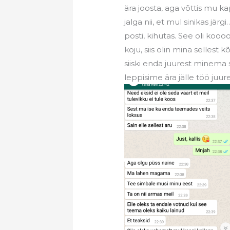
ära joosta, aga võttis mu k
jalga nii, et mul sinikas järg
posti, kihutas. See oli koo
koju, siis olin mina sellest 
siiski enda juurest minem
leppisime ära jälle töö juure