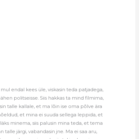
a mul endal kees üle, viskasin teda patjadega,
ähen politseisse. Siis hakkas ta mind filmima,
n talle kallale, et ma lõin ise oma põlve ära
mõeldud, et mina ei suuda sellega leppida, et
läks minema, siis palusin mina teda, et tema
an talle järgi, vabandasin jne. Ma ei saa aru,