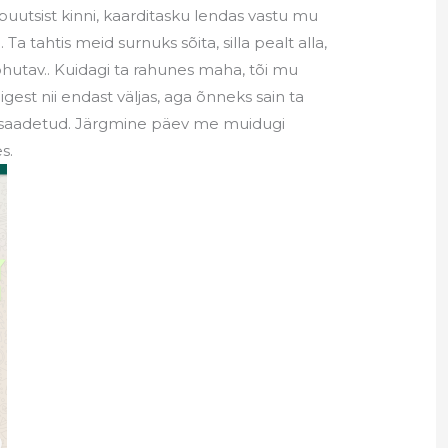
apuutsist kinni, kaarditasku lendas vastu mu
i… Ta tahtis meid surnuks sõita, silla pealt alla,
oohutav.. Kuidagi ta rahunes maha, tõi mu
kõigest nii endast väljas, aga õnneks sain ta
a saadetud. Järgmine päev me muidugi
s.