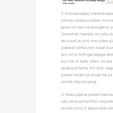
3. Kolmandaks märksõnaks o
tahtsin solaariumisse minn
jaoks on see ebaloogiline p
Siinkohal mainiks, et juttu kä
siis suvel ei tohi ma üldse 
päikest võtta võin ilusal su
aru, et ei tohi iga asjaga ke
kui ma nt talle ütlen, et ä
seda küll teha. Krt küll, vä
pärast seda tüli arvab ta, 
annab lõpuks järgi…
4. Kaks päeva pärast käevää
üks vana silmarõõm kirjuta
korras (mul O käsul kõik va