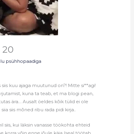
 20
elu psühhopaadiga
 siis kuu ajaga muutunud on?! Mitte si**agi!
irjutamist, kuna ta teab, et ma blogi pean,
stutas ära… Ausalt öeldes kõik tülid ei ole
a siis mõned ribu rada pidi kirja..
il siis, kui läksin vanasse töökohta ehteid
he korra võin enne jõule käia (seal töötab