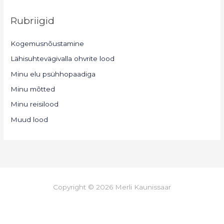
Rubriigid
Kogemusnõustamine
Lähisuhtevägivalla ohvrite lood
Minu elu psühhopaadiga
Minu mõtted
Minu reisilood
Muud lood
Copyright © 2026 Merli Kaunissaar