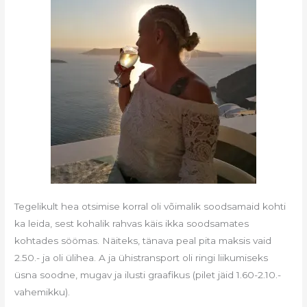
Tegelikult hea otsimise korral oli võimalik soodsamaid kohti
ka leida, sest kohalik rahvas käis ikka soodsamates
kohtades söömas. Näiteks, tänava peal pita maksis vaid
2.50.- ja oli ülihea. A ja ühistransport oli ringi liikumiseks
üsna soodne, mugav ja ilusti graafikus (pilet jäid 1.60-2.10.-
vahemikku).