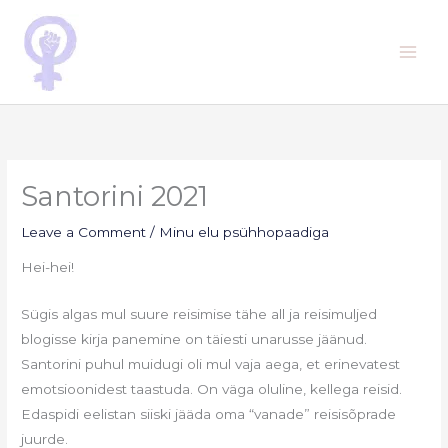
Skip
to
content
Santorini 2021
Leave a Comment
/
Minu elu psühhopaadiga
Hei-hei!
Sügis algas mul suure reisimise tähe all ja reisimuljed
blogisse kirja panemine on täiesti unarusse jäänud.
Santorini puhul muidugi oli mul vaja aega, et erinevatest
emotsioonidest taastuda. On väga oluline, kellega reisid.
Edaspidi eelistan siiski jääda oma “vanade” reisisõprade
juurde.