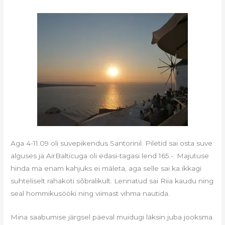
Aga 4-11.09 oli suvepikendus Santorinil. Piletid sai osta suve
alguses ja AirBalticuga oli edasi-tagasi lend 165.-. Majutuse
hinda ma enam kahjuks ei mäleta, aga selle sai ka ikkagi
suhteliselt rahakoti sõbralikult. Lennatud sai Riia kaudu ning
seal hommikusööki ning viimast vihma nautida.
Mina saabumise järgsel päeval muidugi läksin juba jooksma.