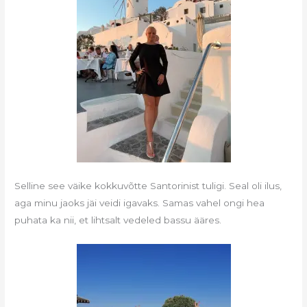
Selline see väike kokkuvõtte Santorinist tuligi. Seal oli ilus,
aga minu jaoks jäi veidi igavaks. Samas vahel ongi hea
puhata ka nii, et lihtsalt vedeled bassu ääres.