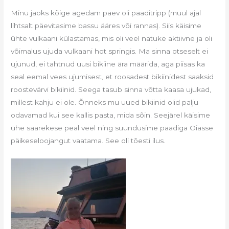
Minu jaoks kõige ägedam päev oli paaditripp (muul ajal
lihtsalt päevitasime bassu ääres või rannas). Siis käisime
ühte vulkaani külastamas, mis oli veel natuke aktiivne ja oli
võimalus ujuda vulkaani hot springis. Ma sinna otseselt ei
ujunud, ei tahtnud uusi bikiine ära määrida, aga piisas ka
seal eemal vees ujumisest, et roosadest bikiinidest saaksid
roostevärvi bikiinid. Seega tasub sinna võtta kaasa ujukad,
millest kahju ei ole. Õnneks mu uued bikiinid olid palju
odavamad kui see kallis pasta, mida sõin. Seejärel käisime
ühe saarekese peal veel ning suundusime paadiga Oiasse
päikeseloojangut vaatama. See oli tõesti ilus.