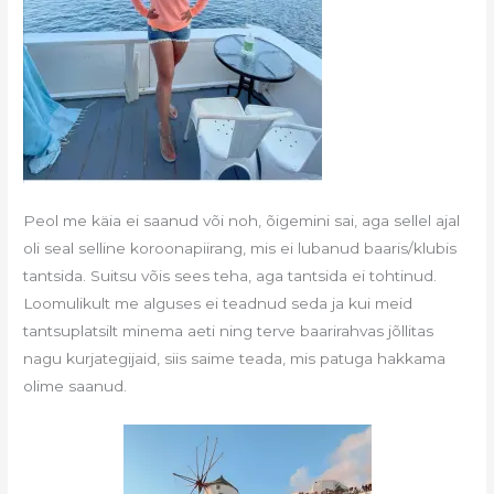
Peol me käia ei saanud või noh, õigemini sai, aga sellel ajal
oli seal selline koroonapiirang, mis ei lubanud baaris/klubis
tantsida. Suitsu võis sees teha, aga tantsida ei tohtinud.
Loomulikult me alguses ei teadnud seda ja kui meid
tantsuplatsilt minema aeti ning terve baarirahvas jõllitas
nagu kurjategijaid, siis saime teada, mis patuga hakkama
olime saanud.