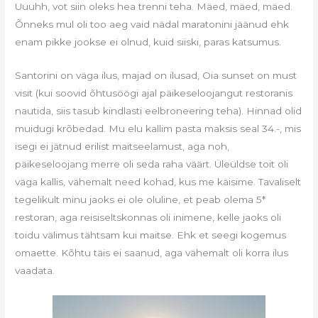
Uuuhh, vot siin oleks hea trenni teha. Mäed, mäed, mäed.
Õnneks mul oli too aeg vaid nädal maratonini jäänud ehk
enam pikke jookse ei olnud, kuid siiski, paras katsumus.
Santorini on väga ilus, majad on ilusad, Oia sunset on must
visit (kui soovid õhtusöögi ajal päikeseloojangut restoranis
nautida, siis tasub kindlasti eelbroneering teha). Hinnad olid
muidugi krõbedad. Mu elu kallim pasta maksis seal 34.-, mis
isegi ei jätnud erilist maitseelamust, aga noh,
päikeseloojang merre oli seda raha väärt. Üleüldse toit oli
väga kallis, vähemalt need kohad, kus me käisime. Tavaliselt
tegelikult minu jaoks ei ole oluline, et peab olema 5*
restoran, aga reisiseltskonnas oli inimene, kelle jaoks oli
toidu välimus tähtsam kui maitse. Ehk et seegi kogemus
omaette. Kõhtu täis ei saanud, aga vähemalt oli korra ilus
vaadata.