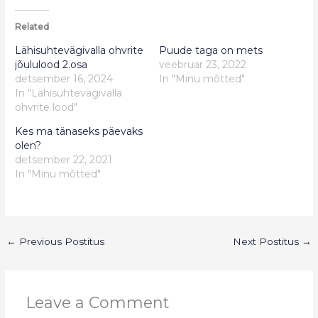
Related
Lähisuhtevägivalla ohvrite
Puude taga on mets
jõululood 2.osa
veebruar 23, 2022
detsember 16, 2024
In "Minu mõtted"
In "Lähisuhtevägivalla
ohvrite lood"
Kes ma tänaseks päevaks
olen?
detsember 22, 2021
In "Minu mõtted"
←
Previous Postitus
Next Postitus
→
Leave a Comment