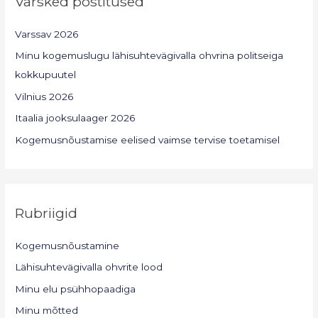
Värsked postitused
Varssav 2026
Minu kogemuslugu lähisuhtevägivalla ohvrina politseiga
kokkupuutel
Vilnius 2026
Itaalia jooksulaager 2026
Kogemusnõustamise eelised vaimse tervise toetamisel
Rubriigid
Kogemusnõustamine
Lähisuhtevägivalla ohvrite lood
Minu elu psühhopaadiga
Minu mõtted