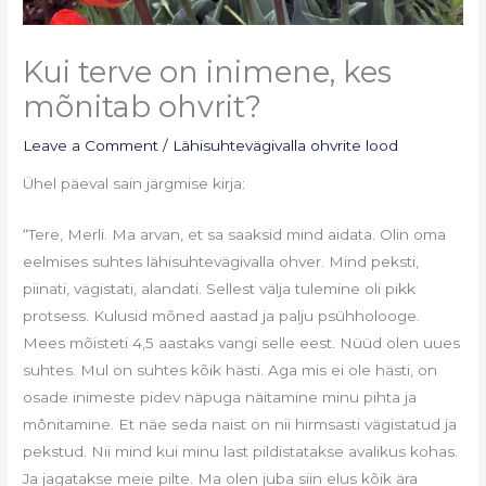
Kui terve on inimene, kes
mõnitab ohvrit?
Leave a Comment
/
Lähisuhtevägivalla ohvrite lood
Ühel päeval sain järgmise kirja:
“Tere, Merli. Ma arvan, et sa saaksid mind aidata. Olin oma
eelmises suhtes lähisuhtevägivalla ohver. Mind peksti,
piinati, vägistati, alandati. Sellest välja tulemine oli pikk
protsess. Kulusid mõned aastad ja palju psühholooge.
Mees mõisteti 4,5 aastaks vangi selle eest. Nüüd olen uues
suhtes. Mul on suhtes kõik hästi. Aga mis ei ole hästi, on
osade inimeste pidev näpuga näitamine minu pihta ja
mônitamine. Et näe seda naist on nii hirmsasti vägistatud ja
pekstud. Nii mind kui minu last pildistatakse avalikus kohas.
Ja jagatakse meie pilte. Ma olen juba siin elus kõik ära