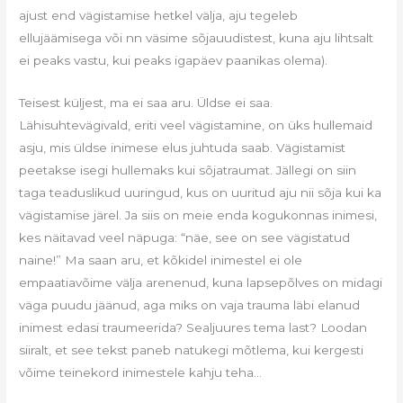
ajust end vägistamise hetkel välja, aju tegeleb
ellujäämisega või nn väsime sõjauudistest, kuna aju lihtsalt
ei peaks vastu, kui peaks igapäev paanikas olema).
Teisest küljest, ma ei saa aru. Üldse ei saa.
Lähisuhtevägivald, eriti veel vägistamine, on üks hullemaid
asju, mis üldse inimese elus juhtuda saab. Vägistamist
peetakse isegi hullemaks kui sõjatraumat. Jällegi on siin
taga teaduslikud uuringud, kus on uuritud aju nii sõja kui ka
vägistamise järel. Ja siis on meie enda kogukonnas inimesi,
kes näitavad veel näpuga: “näe, see on see vägistatud
naine!” Ma saan aru, et kõkidel inimestel ei ole
empaatiavõime välja arenenud, kuna lapsepõlves on midagi
väga puudu jäänud, aga miks on vaja trauma läbi elanud
inimest edasi traumeerida? Sealjuures tema last? Loodan
siiralt, et see tekst paneb natukegi mõtlema, kui kergesti
võime teinekord inimestele kahju teha…