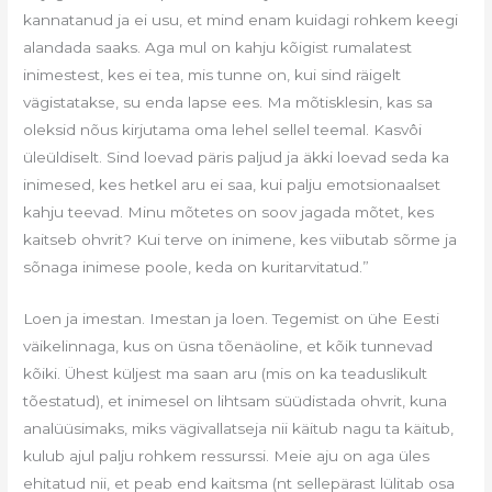
kannatanud ja ei usu, et mind enam kuidagi rohkem keegi
alandada saaks. Aga mul on kahju kõigist rumalatest
inimestest, kes ei tea, mis tunne on, kui sind räigelt
vägistatakse, su enda lapse ees. Ma mõtisklesin, kas sa
oleksid nõus kirjutama oma lehel sellel teemal. Kasvôi
üleüldiselt. Sind loevad päris paljud ja äkki loevad seda ka
inimesed, kes hetkel aru ei saa, kui palju emotsionaalset
kahju teevad. Minu mõtetes on soov jagada mõtet, kes
kaitseb ohvrit? Kui terve on inimene, kes viibutab sõrme ja
sõnaga inimese poole, keda on kuritarvitatud.”
Loen ja imestan. Imestan ja loen. Tegemist on ühe Eesti
väikelinnaga, kus on üsna tõenäoline, et kõik tunnevad
kõiki. Ühest küljest ma saan aru (mis on ka teaduslikult
tõestatud), et inimesel on lihtsam süüdistada ohvrit, kuna
analüüsimaks, miks vägivallatseja nii käitub nagu ta käitub,
kulub ajul palju rohkem ressurssi. Meie aju on aga üles
ehitatud nii, et peab end kaitsma (nt sellepärast lülitab osa