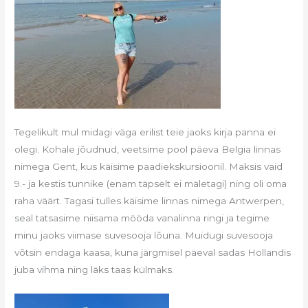
Tegelikult mul midagi väga erilist teie jaoks kirja panna ei
olegi. Kohale jõudnud, veetsime pool päeva Belgia linnas
nimega Gent, kus käisime paadiekskursioonil. Maksis vaid
9.- ja kestis tunnike (enam täpselt ei mäletagi) ning oli oma
raha väärt. Tagasi tulles käisime linnas nimega Antwerpen,
seal tatsasime niisama mööda vanalinna ringi ja tegime
minu jaoks viimase suvesooja lõuna. Muidugi suvesooja
võtsin endaga kaasa, kuna järgmisel päeval sadas Hollandis
juba vihma ning läks taas külmaks.