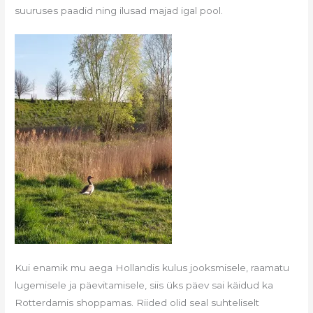
suuruses paadid ning ilusad majad igal pool.
Kui enamik mu aega Hollandis kulus jooksmisele, raamatu
lugemisele ja päevitamisele, siis üks päev sai käidud ka
Rotterdamis shoppamas. Riided olid seal suhteliselt