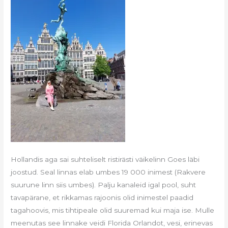
Hollandis aga sai suhteliselt ristirästi väikelinn Goes läbi
joostud. Seal linnas elab umbes 19 000 inimest (Rakvere
suurune linn siis umbes). Palju kanaleid igal pool, suht
tavapärane, et rikkamas rajoonis olid inimestel paadid
tagahoovis, mis tihtipeale olid suuremad kui maja ise. Mulle
meenutas see linnake veidi Florida Orlandot, vesi, erinevas