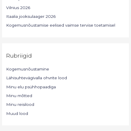
Vilnius 2026
Itaalia jooksulaager 2026
Kogemusnõustamise eelised vaimse tervise toetamisel
Rubriigid
Kogemusnõustamine
Lähisuhtevägivalla ohvrite lood
Minu elu psühhopaadiga
Minu mõtted
Minu reisilood
Muud lood