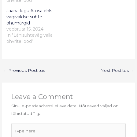
ohvrite lood"
Jaana lugu 6. osa ehk
vägivaldse suhte
ohumärgid
veebruar 15, 2024
In "Lähisuhtevägivalla
ohvrite lood"
←
Previous Postitus
Next Postitus
→
Leave a Comment
Sinu e-postiaadressi ei avaldata.
Nõutavad väljad on
tähistatud
*
-ga
Type
here..