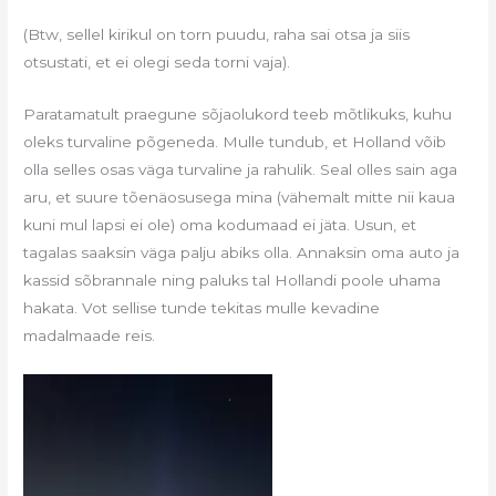
(Btw, sellel kirikul on torn puudu, raha sai otsa ja siis
otsustati, et ei olegi seda torni vaja).
Paratamatult praegune sõjaolukord teeb mõtlikuks, kuhu
oleks turvaline põgeneda. Mulle tundub, et Holland võib
olla selles osas väga turvaline ja rahulik. Seal olles sain aga
aru, et suure tõenäosusega mina (vähemalt mitte nii kaua
kuni mul lapsi ei ole) oma kodumaad ei jäta. Usun, et
tagalas saaksin väga palju abiks olla. Annaksin oma auto ja
kassid sõbrannale ning paluks tal Hollandi poole uhama
hakata. Vot sellise tunde tekitas mulle kevadine
madalmaade reis.