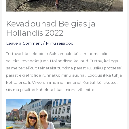
Kevadpühad Belgias ja
Hollandis 2022
Leave a Comment
/
Minu reisilood
Tuttavad, kellele pidin Saksamaale külla minema, olid
selleks kevadeks juba Hollandisse kolinud. Tuttav, kellega
saime tegelikult teineteist tundma pärast Kuusiku protsessi,
pärast ekretrollide rünnakut minu suunal. Loodus ikka tühja
kohta ei salli, Virve on imeline inimene! Kui tuli küllakutse,
siis ma pikalt ei kahelnud, kas minna või mitte.