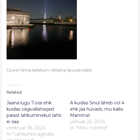
Goes’i linna teletorn Ukraina lipuvärvides.
Related
Jaana lugu 7.osa ehk
A kuidas Sinul läheb vol 4
kuidas vägivallatsejast
ehk jää hüvasti, mu kallis
pärast lahkuminekut lahti
Mamma!
ei saa
jaanuar 22, 2024
veebruar 18, 2024
In "Minu mõtted"
In "Lähisuhtevägivalla