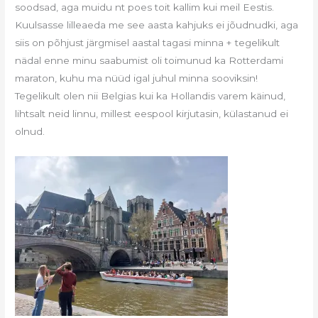
soodsad, aga muidu nt poes toit kallim kui meil Eestis.
Kuulsasse lilleaeda me see aasta kahjuks ei jõudnudki, aga
siis on põhjust järgmisel aastal tagasi minna + tegelikult
nädal enne minu saabumist oli toimunud ka Rotterdami
maraton, kuhu ma nüüd igal juhul minna sooviksin!
Tegelikult olen nii Belgias kui ka Hollandis varem käinud,
lihtsalt neid linnu, millest eespool kirjutasin, külastanud ei
olnud.