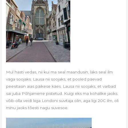
Mul hästi vedas, nii kui ma seal maandusin, läks seal ilm
väga soojaks. Lausa nii soojaks, et pooled päevad
peesitasin aias päikese käes. Lausa nii soojaks, et varbad
sai juba Põhjamerre pistetud. Kuigi eks ma kohalike jaoks
võib-olla veidi liiga Londoni suvitaja olin, aga ligi 20C ilm, oli
minu jaoks tõesti nagu suvesoe.