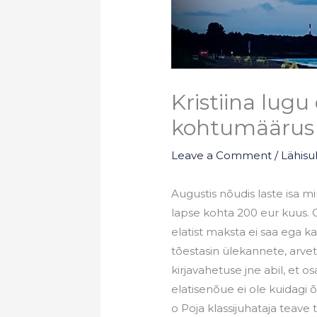
Kristiina lugu
kohtumäärus
Leave a Comment
/
Lähisu
Augustis nõudis laste isa 
lapse kohta 200 eur kuus. 
elatist maksta ei saa ega k
tõestasin ülekannete, arvet
kirjavahetuse jne abil, et o
elatisenõue ei ole kuidagi õ
o Poja klassijuhataja teav