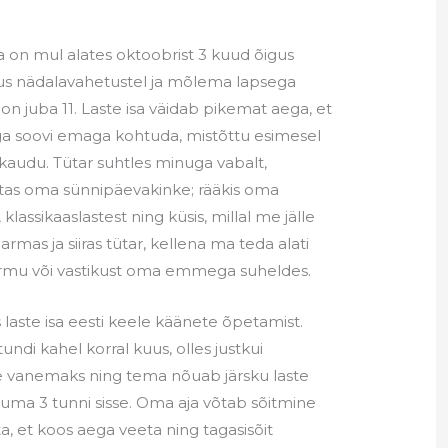
 on mul alates oktoobrist 3 kuud õigus
uus nädalavahetustel ja mõlema lapsega
g on juba 11. Laste isa väidab pikemat aega, et
a soovi emaga kohtuda, mistõttu esimesel
a kaudu. Tütar suhtles minuga vabalt,
itas oma sünnipäevakinke; rääkis oma
 klassikaaslastest ning küsis, millal me jälle
mas ja siiras tütar, kellena ma teda alati
hirmu või vastikust oma emmega suheldes.
laste isa eesti keele käänete õpetamist.
tundi kahel korral kuus, olles justkui
se vanemaks ning tema nõuab järsku laste
ma 3 tunni sisse. Oma aja võtab sõitmine
ta, et koos aega veeta ning tagasisõit