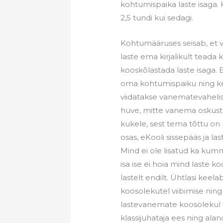
kohtumispaika laste isaga.
2,5 tundi kui sedagi.
Kohtumääruses seisab, et 
laste ema kirjalikult teada 
kooskõlastada laste isaga. 
oma kohtumispaiku ning ke
viidatakse vanematevahelis
huve, mitte vanema oskust v
kukele, sest tema tõttu on
osas, eKooli sissepääs ja l
Mind ei ole lisatud ka kum
isa ise ei hoia mind laste k
lastelt endilt. Ühtlasi keel
koosolekutel viibimise ning
lastevanemate koosolekul 
klassijuhataja ees ning al