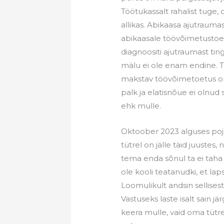
Töötukassalt rahalist tuge, 
allikas. Abikaasa ajutrauma
abikaasale töövõimetustoet
diagnoositi ajutraumast ti
mälu ei ole enam endine. T
makstav töövõimetoetus on 
palk ja elatisnõue ei olnud
ehk mulle.
Oktoober 2023 alguses poja
tütrel on jälle täid juustes,
tema enda sõnul ta ei taha õ
ole kooli teatanudki, et lap
Loomulikult andsin sellises
Vastuseks laste isalt sain jä
keera mulle, vaid oma tütrel