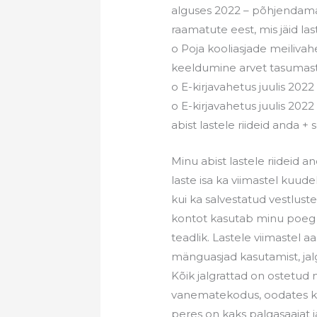
alguses 2022 – põhjendamat
raamatute eest, mis jäid last
o Poja kooliasjade meilivahe
keeldumine arvet tasumas
o E-kirjavahetus juulis 2022
o E-kirjavahetus juulis 202
abist lastele riideid anda + 
Minu abist lastele riideid 
laste isa ka viimastel kuud
kui ka salvestatud vestluste
kontot kasutab minu poeg ka 
teadlik. Lastele viimastel 
mänguasjad kasutamist, jalg
Kõik jalgrattad on ostetud
vanematekodus, oodates kas
peres on kaks palgasaajat ja