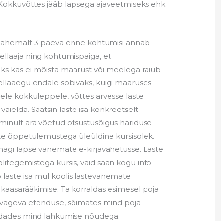
 Kokkuvõttes jääb lapsega ajaveetmiseks ehk
vähemalt 3 päeva enne kohtumisi annab
kellaaja ning kohtumispaiga, et
Eks kas ei mõista määrust või meelega raiub
llaaegu endale sobivaks, kuigi määruses
ele kokkuleppele, võttes arvesse laste
aielda. Saatsin laste isa konkreetselt
 minult ära võetud otsustusõigus hariduse
aste õppetulemustega üleüldine kursisolek.
magi lapse vanemate e-kirjavahetusse. Laste
oolitegemistega kursis, vaid saan kogu info
ab laste isa mul koolis lastevanemate
 kaasarääkimise. Ta korraldas esimesel poja
vägeva etenduse, sõimates mind poja
andades mind lahkumise nõudega.