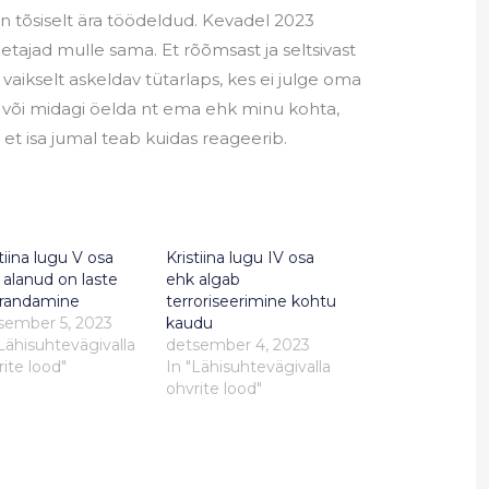
 on tõsiselt ära töödeldud. Kevadel 2023
etajad mulle sama. Et rõõmsast ja seltsivast
vaikselt askeldav tütarlaps, kes ei julge oma
või midagi öelda nt ema ehk minu kohta,
, et isa jumal teab kuidas reageerib.
tiina lugu V osa
Kristiina lugu IV osa
 alanud on laste
ehk algab
randamine
terroriseerimine kohtu
sember 5, 2023
kaudu
"Lähisuhtevägivalla
detsember 4, 2023
ite lood"
In "Lähisuhtevägivalla
ohvrite lood"