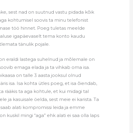
ke, sest nad on suutnud vastu pidada kõik
aga kohtumisel soovis ta minu telefonist
iimase töö hinnet. Poeg tuletas meelde
õimaluse igapäevaselt tema konto kaudu
tlemata tänulik pojale.
 on eraldi lastega suhelnud ja mõlemale on
oovib emaga elada ja ta vihkab oma isa.
kaasa on talle 3 aasta jooksul olnud
is isa. Isa kohta ütles poeg, et isa õiendab,
a rääkis ta aga kohtule, et kui midagi tal
le ja kasuisale öelda, sest meie ei karista. Ta
 saab alati kompromissi leida ja emme
on kuskil mingi “aga” ehk alati ei saa olla laps