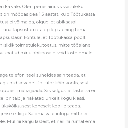
on ka vale. Olen peres ainus sissetuleku
st on möödas pea 1.5 aastat, kuid Töötukassa
ust ei võimalda, olgugi et abikaasal
ngituna täpsustamata epilepsia ning tema
äpsustasin kohtule, et Töötukassa poolt
isiklik toimetulekutoetus, mitte tööalane
 suunatud minu abikaasale, vaid laste emale
ga telefoni teel suheldes sain teada, et
 nagu olid kevadel. Ja tütar käib koolis, sest
ppest maha jääda. Siis selgus, et laste isa ei
sel on täid ja nakatab uhkelt kogu klassi.
t ükskõiksusest koheselt koolile teada.
rgmise e-kirja: Sa oma väär infoga mitte ei
e. Mul nii kahju lastest, et neil nii rumal ema