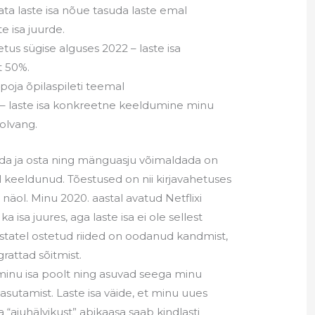
a laste isa nõue tasuda laste emal
e isa juurde.
tus sügise alguses 2022 – laste isa
t 50%.
 poja õpilaspileti teemal
2 – laste isa konkreetne keeldumine minu
solvang.
anda ja osta ning mänguasju võimaldada on
el keeldunud. Tõestused on nii kirjavahetuses
 näol. Minu 2020. aastal avatud Netflixi
isa juures, aga laste isa ei ole sellest
aastatel ostetud riided on oodanud kandmist,
rattad sõitmist.
 minu isa poolt ning asuvad seega minu
utamist. Laste isa väide, et minu uues
 “ajuhälvikust” abikaasa saab kindlasti