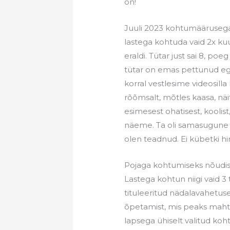
on!
Juuli 2023 kohtumäärusega
lastega kohtuda vaid 2x k
eraldi. Tütar just sai 8, poe
tütar on emas pettunud eg
korral vestlesime videosill
rõõmsalt, mõtles kaasa, nä
esimesest ohatisest, koolist,
näeme. Ta oli samasugune ar
olen teadnud. Ei kübetki 
Pojaga kohtumiseks nõudis 
Lastega kohtun niigi vaid 3 
tituleeritud nädalavahetu
õpetamist, mis peaks mahtu
lapsega ühiselt valitud koh