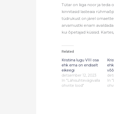
Tütar on liiga noor ja teda
kinnitasid lasteaia rühmaõp
tüdrukust on järel omaette 
arvamustki enam avaldada 
kui õpetajad küsisid. Kartes
Related
Kristiina lugu VIII osa
Kris
ehk ema on endiselt
ehk
eikeegi
võõ
detsember 12, 2023
det
In "Lähisuhtevägivalla
In 
ohvrite lood"
ohvr