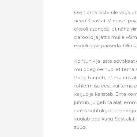
Olen oma laste üle väga uh
need 3 aastat. Viimasel poj
ekooli siseneda, et näha v
paroolid ja jättis mulle v
ekooli sisse pääseda. Olin ü
Kohtunik ja laste advokaat
mu poeg öelnud, et tema s
Poeg tunneb, et mu uus abi
rohkem isa eest kui tema pär
karjub ja karistab. Ema koht
juhtub, julgeb ta alati emme
rääkis kohtule, et emmega
kuulab ega karju. Sest alati 
süüdi.