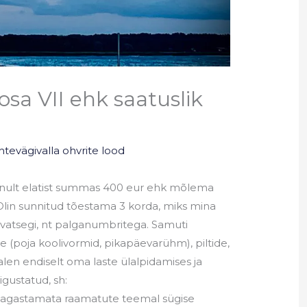
 osa VII ehk saatuslik
htevägivalla ohvrite lood
minult elatist summas 400 eur ehk mõlema
Olin sunnitud tõestama 3 korda, miks mina
avatsegi, nt palganumbritega. Samuti
e (poja koolivormid, pikapäevarühm), piltide,
salen endiselt oma laste ülalpidamises ja
igustatud, sh:
e tagastamata raamatute teemal sügise