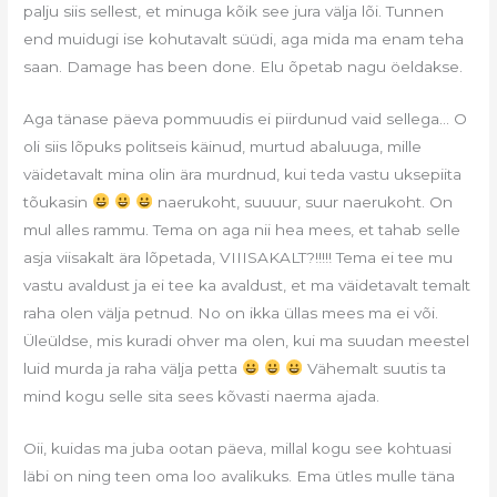
palju siis sellest, et minuga kõik see jura välja lõi. Tunnen
end muidugi ise kohutavalt süüdi, aga mida ma enam teha
saan. Damage has been done. Elu õpetab nagu öeldakse.
Aga tänase päeva pommuudis ei piirdunud vaid sellega… O
oli siis lõpuks politseis käinud, murtud abaluuga, mille
väidetavalt mina olin ära murdnud, kui teda vastu uksepiita
tõukasin
naerukoht, suuuur, suur naerukoht. On
mul alles rammu. Tema on aga nii hea mees, et tahab selle
asja viisakalt ära lõpetada, VIIISAKALT?!!!!! Tema ei tee mu
vastu avaldust ja ei tee ka avaldust, et ma väidetavalt temalt
raha olen välja petnud. No on ikka üllas mees ma ei või.
Üleüldse, mis kuradi ohver ma olen, kui ma suudan meestel
luid murda ja raha välja petta
Vähemalt suutis ta
mind kogu selle sita sees kõvasti naerma ajada.
Oii, kuidas ma juba ootan päeva, millal kogu see kohtuasi
läbi on ning teen oma loo avalikuks. Ema ütles mulle täna