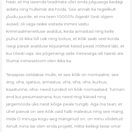
hästi, et ma iseenda teadmata võin enda julgusega kedagi
aidata ning hullemat ära hoida. See annab ka tegelikult
jõudu juurde, et ma teen 10000% õigesti! Sest olgem
ausad, oli väga raske esitada inimes vastu
kriminaalmenetluse avaldus, keda armastad ning kelle
puhul oli ikka loll usk ning lootus, et kõik saab veel korda.
Isegi pärast avalduse kirjutamist käisid peast mõtted läbi, et
kui tõesti vaja, siis põgenengi selle inimesega siit täiesti ära.
Rumal inimeseloom olen ikka ka.
Teraapias öeldakse mulle, et see kõik on normaalne, see
äng, viha, igatsus, armastus, viha, viha, viha, kurbus,
kaastunne, viha- need tunded on kõik normaalsed. Tunnen
end kui pesumasinana, kus need ringi käivad ning
järgemööda üks neist kõige peale tungib. Aga ma tean, et
ühel päeval on see kõik vaid halb mälestus ning see mäng,
mida O minuga kogu aeg mänginud on, on minu võidetud.
Ainult mina ise olen enda projekt, mitte kellegi teise oma!