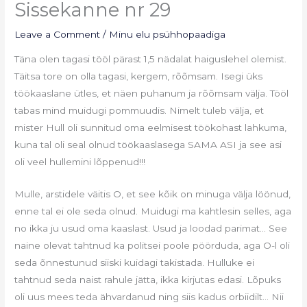
Sissekanne nr 29
Leave a Comment
/
Minu elu psühhopaadiga
Täna olen tagasi tööl pärast 1,5 nädalat haiguslehel olemist.
Täitsa tore on olla tagasi, kergem, rõõmsam. Isegi üks
töökaaslane ütles, et näen puhanum ja rõõmsam välja. Tööl
tabas mind muidugi pommuudis. Nimelt tuleb välja, et
mister Hull oli sunnitud oma eelmisest töökohast lahkuma,
kuna tal oli seal olnud töökaaslasega SAMA ASI ja see asi
oli veel hullemini lõppenud!!!
Mulle, arstidele väitis O, et see kõik on minuga välja löönud,
enne tal ei ole seda olnud. Muidugi ma kahtlesin selles, aga
no ikka ju usud oma kaaslast. Usud ja loodad parimat… See
naine olevat tahtnud ka politsei poole pöörduda, aga O-l oli
seda õnnestunud siiski kuidagi takistada. Hulluke ei
tahtnud seda naist rahule jätta, ikka kirjutas edasi. Lõpuks
oli uus mees teda ähvardanud ning siis kadus orbiidilt… Nii