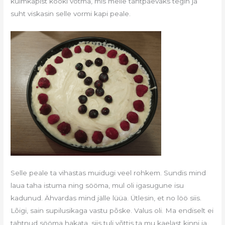
külmkapist kooki võtma, mis meile tähtpäevaks tegin ja
suht viskasin selle vormi kapi peale.
Selle peale ta vihastas muidugi veel rohkem. Sundis mind
laua taha istuma ning sööma, mul oli igasugune isu
kadunud. Ähvardas mind jälle lüüa. Ütlesin, et no löö siis.
Lõigi, sain supilusikaga vastu põske. Valus oli. Ma endiselt ei
tahtnud sööma hakata, siis tuli võttis ta mu kaelast kinni ja