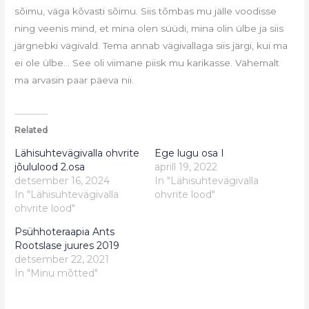
sõimu, väga kõvasti sõimu. Siis tõmbas mu jälle voodisse
ning veenis mind, et mina olen süüdi, mina olin ülbe ja siis
järgnebki vägivald. Tema annab vägivallaga siis järgi, kui ma
ei ole ülbe… See oli viimane piisk mu karikasse. Vähemalt
ma arvasin paar päeva nii.
Related
Lähisuhtevägivalla ohvrite
Ege lugu osa I
jõululood 2.osa
aprill 19, 2022
detsember 16, 2024
In "Lähisuhtevägivalla
In "Lähisuhtevägivalla
ohvrite lood"
ohvrite lood"
Psühhoteraapia Ants
Rootslase juures 2019
detsember 22, 2021
In "Minu mõtted"