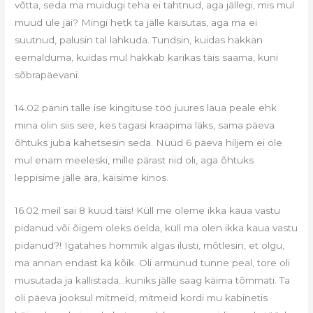
võtta, seda ma muidugi teha ei tahtnud, aga jällegi, mis mul
muud üle jäi? Mingi hetk ta jälle kaisutas, aga ma ei
suutnud, palusin tal lahkuda. Tundsin, kuidas hakkan
eemalduma, kuidas mul hakkab karikas täis saama, kuni
sõbrapäevani.
14.02 panin talle ise kingituse töö juures laua peale ehk
mina olin siis see, kes tagasi kraapima läks, sama päeva
õhtuks juba kahetsesin seda. Nüüd 6 päeva hiljem ei ole
mul enam meeleski, mille pärast riid oli, aga õhtuks
leppisime jälle ära, käisime kinos.
16.02 meil sai 8 kuud täis! Küll me oleme ikka kaua vastu
pidanud või õigem oleks öelda, küll ma olen ikka kaua vastu
pidanud?! Igatahes hommik algas ilusti, mõtlesin, et olgu,
ma annan endast ka kõik. Oli armunud tunne peal, tore oli
musutada ja kallistada…kuniks jälle saag käima tõmmati. Ta
oli päeva jooksul mitmeid, mitmeid kordi mu kabinetis