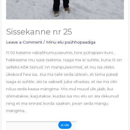
Sissekanne nr 25
Leave a Comment
/
Minu elu psühhopaadiga
11.02 käisime vabaõhumuuseumis, tore pühapäev kuni…
hakkasime mu isast rääkima. Isaga ma ei suhtle, kuna O on
selleks kõik teinud, nn manipuleerimist, et mu isa oleks
ükskord hea isa…Kui ma talle seda ütlesin, et tema pärast
isaga ei suhtle, siis ta vaikselt juba vihastas, et ise ma olin
nõus seda kaasa mängima. Mis mul muud üle jääb, kui
sõimatakse, karjutakse, kuidas isa mu elu on ära rikkunud
ning et ma ennast korda saaksin, pean seda mängu
mängima…