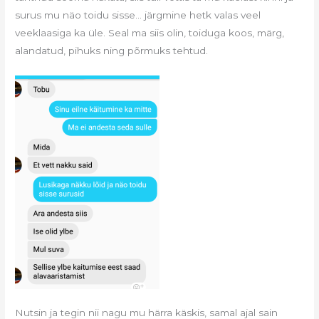
surus mu näo toidu sisse… järgmine hetk valas veel
veeklaasiga ka üle. Seal ma siis olin, toiduga koos, märg,
alandatud, pihuks ning põrmuks tehtud.
Nutsin ja tegin nii nagu mu härra käskis, samal ajal sain