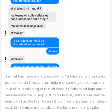
Siis hakkasime minu juures sööma. Ta käskis mul 5 sekundi
jooksul öelda 3 head asja, mida mu isa mu jaoks teinud on.
Mul oli suu täis ning ei teinud seda. Sundis mind kapi äärde
seisma minema, lõi kapi ust minu kõrval, pidin sinna seisma
jääma nii kauaks kuni tema tahab. Nii ma siis seisin ja nutsin
seal. Siis tõmbas mu voodisse, käskis end täiesti paljaks