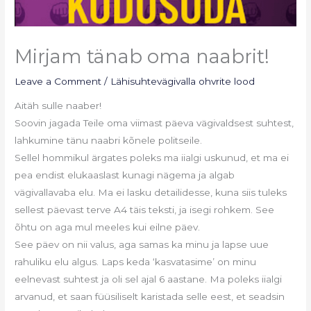
Mirjam tänab oma naabrit!
Leave a Comment
/
Lähisuhtevägivalla ohvrite lood
Aitäh sulle naaber!
Soovin jagada Teile oma viimast päeva vägivaldsest suhtest,
lahkumine tänu naabri kõnele politseile.
Sellel hommikul ärgates poleks ma iialgi uskunud, et ma ei
pea endist elukaaslast kunagi nägema ja algab
vägivallavaba elu. Ma ei lasku detailidesse, kuna siis tuleks
sellest päevast terve A4 täis teksti, ja isegi rohkem. See
õhtu on aga mul meeles kui eilne päev.
See päev on nii valus, aga samas ka minu ja lapse uue
rahuliku elu algus. Laps keda ‘kasvatasime’ on minu
eelnevast suhtest ja oli sel ajal 6 aastane. Ma poleks iialgi
arvanud, et saan füüsiliselt karistada selle eest, et seadsin