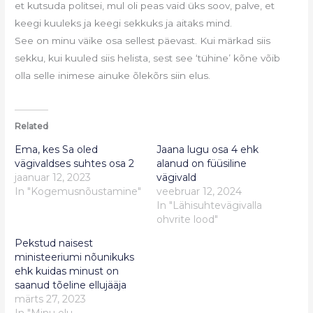
et kutsuda politsei, mul oli peas vaid üks soov, palve, et
keegi kuuleks ja keegi sekkuks ja aitaks mind.
See on minu väike osa sellest päevast. Kui märkad siis
sekku, kui kuuled siis helista, sest see ‘tühine’ kõne võib
olla selle inimese ainuke õlekõrs siin elus.
Related
Ema, kes Sa oled
Jaana lugu osa 4 ehk
vägivaldses suhtes osa 2
alanud on füüsiline
jaanuar 12, 2023
vägivald
In "Kogemusnõustamine"
veebruar 12, 2024
In "Lähisuhtevägivalla
ohvrite lood"
Pekstud naisest
ministeeriumi nõunikuks
ehk kuidas minust on
saanud tõeline ellujääja
märts 27, 2023
In "Minu elu