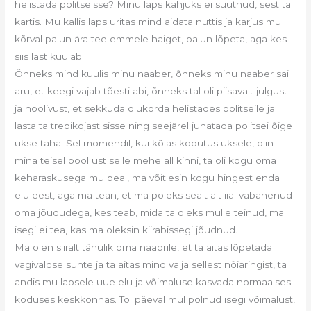
helistada politseisse? Minu laps kahjuks ei suutnud, sest ta
kartis. Mu kallis laps üritas mind aidata nuttis ja karjus mu
kõrval palun ära tee emmele haiget, palun lõpeta, aga kes
siis last kuulab.
Õnneks mind kuulis minu naaber, õnneks minu naaber sai
aru, et keegi vajab tõesti abi, õnneks tal oli piisavalt julgust
ja hoolivust, et sekkuda olukorda helistades politseile ja
lasta ta trepikojast sisse ning seejärel juhatada politsei õige
ukse taha. Sel momendil, kui kõlas koputus uksele, olin
mina teisel pool ust selle mehe all kinni, ta oli kogu oma
keharaskusega mu peal, ma võitlesin kogu hingest enda
elu eest, aga ma tean, et ma poleks sealt alt iial vabanenud
oma jõududega, kes teab, mida ta oleks mulle teinud, ma
isegi ei tea, kas ma oleksin kiirabissegi jõudnud.
Ma olen siiralt tänulik oma naabrile, et ta aitas lõpetada
vägivaldse suhte ja ta aitas mind välja sellest nõiaringist, ta
andis mu lapsele uue elu ja võimaluse kasvada normaalses
koduses keskkonnas. Tol päeval mul polnud isegi võimalust,