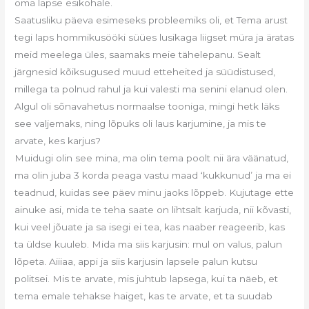
oma lapse esikohale.
Saatusliku päeva esimeseks probleemiks oli, et Tema arust
tegi laps hommikusööki süües lusikaga liigset müra ja äratas
meid meelega üles, saamaks meie tähelepanu. Sealt
järgnesid kõiksugused muud etteheited ja süüdistused,
millega ta polnud rahul ja kui valesti ma senini elanud olen.
Algul oli sõnavahetus normaalse tooniga, mingi hetk läks
see valjemaks, ning lõpuks oli laus karjumine, ja mis te
arvate, kes karjus?
Muidugi olin see mina, ma olin tema poolt nii ära väänatud,
ma olin juba 3 korda peaga vastu maad ‘kukkunud’ ja ma ei
teadnud, kuidas see päev minu jaoks lõppeb. Kujutage ette
ainuke asi, mida te teha saate on lihtsalt karjuda, nii kõvasti,
kui veel jõuate ja sa isegi ei tea, kas naaber reageerib, kas
ta üldse kuuleb. Mida ma siis karjusin: mul on valus, palun
lõpeta. Aiiiaa, appi ja siis karjusin lapsele palun kutsu
politsei. Mis te arvate, mis juhtub lapsega, kui ta näeb, et
tema emale tehakse haiget, kas te arvate, et ta suudab