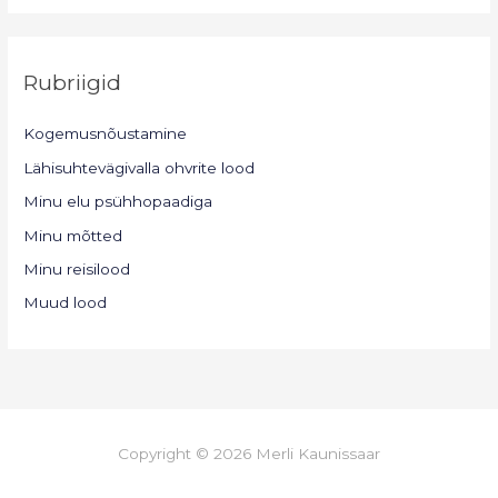
Rubriigid
Kogemusnõustamine
Lähisuhtevägivalla ohvrite lood
Minu elu psühhopaadiga
Minu mõtted
Minu reisilood
Muud lood
Copyright © 2026 Merli Kaunissaar