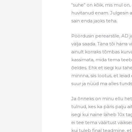
“suhe” on kõik, mis mul on,
huvitanud enam. Julgesin ab
sain enda jaoks teha.
Pöördusin perearstile, AD ja
välja saada. Tàna tõi härra 
ainult korraks tõmbas kurv
kassimata, mida tema teeb j
õeldes. Ehk et isegi kui tah
minnna, siis lootus, et leia
suur ja nüüd ma alles tundsi
Ja õnneks on minu ellu hetk
tulnud, kes ka pàris palju a
isegi kui naine läheb 10x tag
ei tee tema vààrtust väikse
kui tuleb final teadmine, et 