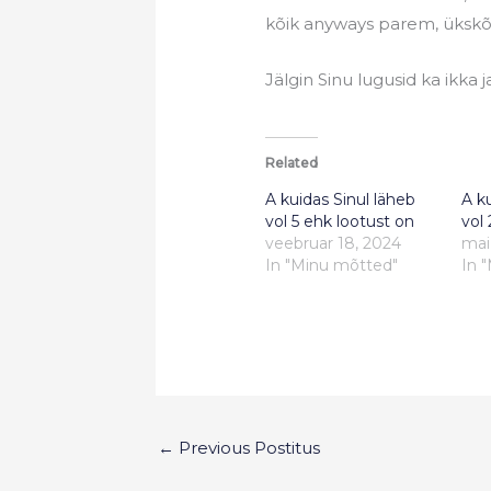
kõik anyways parem, ükskõi
Jälgin Sinu lugusid ka ikka 
Related
A kuidas Sinul läheb
A k
vol 5 ehk lootust on
vol 
veebruar 18, 2024
mai
In "Minu mõtted"
In 
←
Previous Postitus