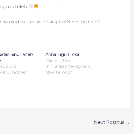
k, mis tuleb
ja Sa oled nii tubliks eeskujuks! Keep going
uidas Sinul läheb
Anna lugu II osa
2
mai 31, 2023
 8, 2023
In "Lähisuhtevägivalla
"Minu mõtted"
ohvrite lood"
Next Postitus
→