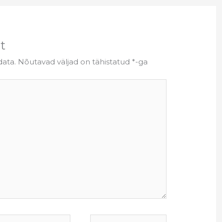
t
data.
Nõutavad väljad on tähistatud
*
-ga
mail*
Website