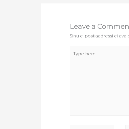
Leave a Commen
Sinu e-postiaadressi ei aval
Type
here..
Name*
E