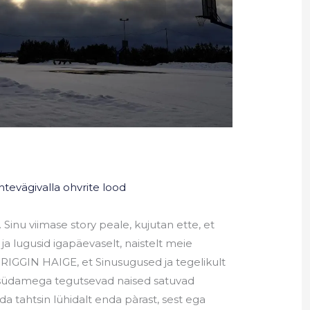
htevägivalla ohvrite lood
Sinu viimase story peale, kujutan ette, et
 ja lugusid igapäevaselt, naistelt meie
FRIGGIN HAIGE, et Sinusugused ja tegelikult
a südamega tegutsevad naised satuvad
da tahtsin lühidalt enda pàrast, sest ega