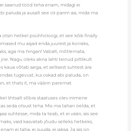
 ei saanud tööd teha enam, midagi ei
i paluda ja ausalt see oli parim asi, mida ma
 otsin hetkel psühholoogi, et see kõik finally
viimased mu asjad enda juurest ja korraks,
aks, aga ma hingan! Vabalt, mõtlemata,
ne. Nagu oleks akna lahti teinud piltlikult
es kaua võtab aega, et sellisest suhtest ära
d endas tugevust, kui oskad abi paluda, on
n, et thats it, ma vààrin paremat.
el lihtsalt sõbra staatuses olev inimene
itas seda otsust teha. Mis ma tahan öelda, et
asi suhtesse, mida ta teab, et ei väàri, siis see
maks, vaid kasvatab jõudu selleks hetkeks,
enam ei taha, ei suuda, ei jaksa. Ja siis on