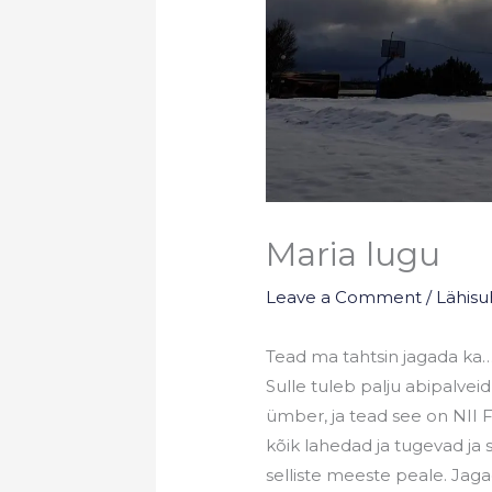
Maria lugu
Leave a Comment
/
Lähisu
Tead ma tahtsin jagada ka… 
Sulle tuleb palju abipalveid
ümber, ja tead see on NII 
kõik lahedad ja tugevad j
selliste meeste peale. Jaga