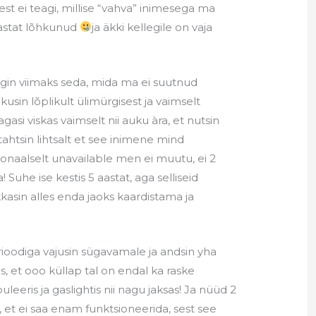
t ei teagi, millise “vahva” inimesega ma
aastat lõhkunud
ja äkki kellegile on vaja
 tegin viimaks seda, mida ma ei suutnud
kusin lõplikult ülimürgisest ja vaimselt
gasi viskas vaimselt nii auku àra, et nutsin
a, tahtsin lihtsalt et see inimene mind
onaalselt unavailable men ei muutu, ei 2
uhe ise kestis 5 aastat, aga selliseid
kkasin alles enda jaoks kaardistama ja
rioodiga vajusin sügavamale ja andsin yha
, et ooo küllap tal on endal ka raske
uleeris ja gaslightis nii nagu jaksas! Ja nüüd 2
, et ei saa enam funktsioneerida, sest see