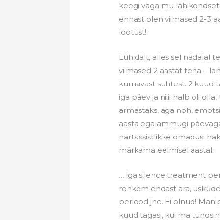
keegi väga mu lähikondsetes
ennast olen viimased 2-3 
lootust!
Lühidalt, alles sel nädalal
viimased 2 aastat teha – lah
kurnavast suhtest. 2 kuud ta
iga päev ja niiii halb oli oll
armastaks, aga noh, emotsi
aasta ega ammugi pàevaga! S
nartsissistlikke omadusi ha
märkama eelmisel aastal.
… iga silence treatment pe
rohkem endast ära, uskudes
periood jne. Ei olnud! Manip
kuud tagasi, kui ma tundsin