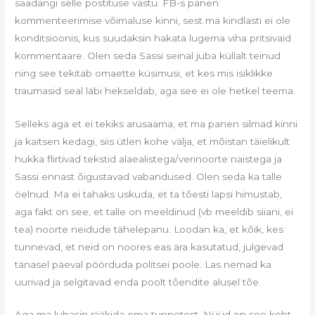
saadangi selle postituse vastu. FB-s panen
kommenteerimise võimaluse kinni, sest ma kindlasti ei ole
konditsioonis, kus suudaksin hakata lugema viha pritsivaid
kommentaare. Olen seda Sassi seinal juba küllalt teinud
ning see tekitab omaette küsimusi, et kes mis isiklikke
traumasid seal läbi hekseldab, aga see ei ole hetkel teema.
Selleks aga et ei tekiks arusaama, et ma panen silmad kinni
ja kaitsen kedagi, siis ütlen kohe välja, et mõistan täielikult
hukka flirtivad tekstid alaealistega/verinoorte naistega ja
Sassi ennast õigustavad vabandused. Olen seda ka talle
öelnud. Ma ei tahaks uskuda, et ta tõesti lapsi himustab,
aga fakt on see, et talle on meeldinud (vb meeldib siiani, ei
tea) noorte neidude tähelepanu. Loodan ka, et kõik, kes
tunnevad, et neid on noores eas ära kasutatud, julgevad
tänasel päeval pöörduda politsei poole. Las nemad ka
uurivad ja selgitavad enda poolt tõendite alusel tõe.
Aga ma lubasin rääkida oma tunnetest. Nüüd on see koht,