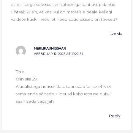
alaealistega seksuaalse alatooniga suhtlust pidanud.
Lihtsalt küsin, et kas Sul on materjale peale kellegi
väidete kuskil netis, et need süüdistused on tõesed?
Reply
MERLIKAUNISSAAR
VEEBRUAR 12, 2025 AT 10:22 E.L.
Tere.
Olin siis 29.
Alaealistega netisuhtlust tunnistab ta ise ehk et
tema enda sõnade + loetud kohtuotsuse puhul
saan seda väita jah.
Reply