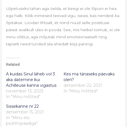
Lõpetuseks tahan aga öelda, et keegi ei ole lõpuni ei hea
ega halb. Kõik inimesed teevad vigu, iseasi, kas nendest ka
õpitakse. Loodan lihtsalt, et mind nüüd selle postituse
pärast avalikult üles ei pooda. See, mis hetkel toimub, ei ole
minu võitlus, aga mõjutab mind emotsionaalselt ning
täpselt need tunded siia ehedalt kirja paningi.
Related
A kuidas Sinul läheb vol 3
Kes ma tänaseks päevaks
aka datemine kui
olen?
Achilleuse kanna vigastus
detsember 22, 2021
november 13, 2023
In "Minu mõtted"
In "Minu mõtted"
Sissekanne nr 22
detsember 15, 2021
In "Minu elu
psühhopaadiga"