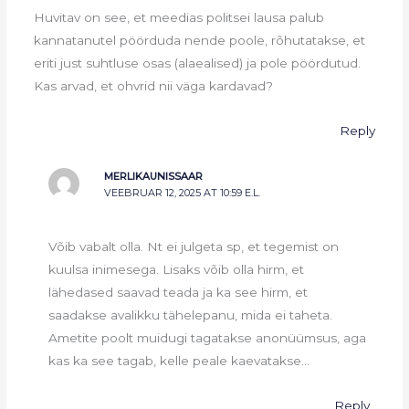
Huvitav on see, et meedias politsei lausa palub
kannatanutel pöörduda nende poole, rõhutatakse, et
eriti just suhtluse osas (alaealised) ja pole pöördutud.
Kas arvad, et ohvrid nii väga kardavad?
Reply
MERLIKAUNISSAAR
VEEBRUAR 12, 2025 AT 10:59 E.L.
Võib vabalt olla. Nt ei julgeta sp, et tegemist on
kuulsa inimesega. Lisaks võib olla hirm, et
lähedased saavad teada ja ka see hirm, et
saadakse avalikku tähelepanu, mida ei taheta.
Ametite poolt muidugi tagatakse anonüümsus, aga
kas ka see tagab, kelle peale kaevatakse…
Reply