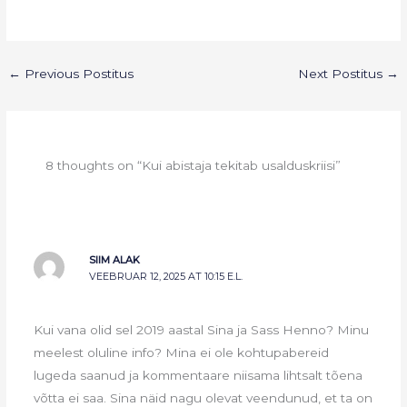
←
Previous Postitus
Next Postitus
→
8 thoughts on “Kui abistaja tekitab usalduskriisi”
SIIM ALAK
VEEBRUAR 12, 2025 AT 10:15 E.L.
Kui vana olid sel 2019 aastal Sina ja Sass Henno? Minu
meelest oluline info? Mina ei ole kohtupabereid
lugeda saanud ja kommentaare niisama lihtsalt tõena
võtta ei saa. Sina näid nagu olevat veendunud, et ta on