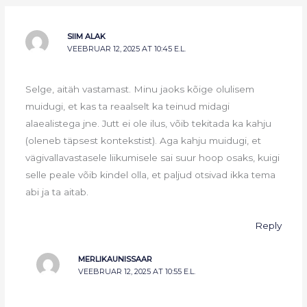
SIIM ALAK
VEEBRUAR 12, 2025 AT 10:45 E.L.
Selge, aitäh vastamast. Minu jaoks kõige olulisem
muidugi, et kas ta reaalselt ka teinud midagi
alaealistega jne. Jutt ei ole ilus, võib tekitada ka kahju
(oleneb täpsest kontekstist). Aga kahju muidugi, et
vägivallavastasele liikumisele sai suur hoop osaks, kuigi
selle peale võib kindel olla, et paljud otsivad ikka tema
abi ja ta aitab.
Reply
MERLIKAUNISSAAR
VEEBRUAR 12, 2025 AT 10:55 E.L.