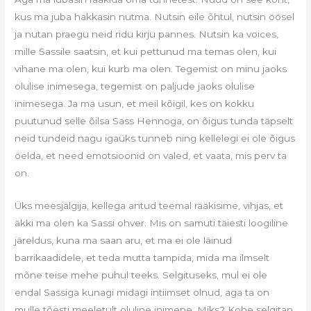
kus ma juba hakkasin nutma. Nutsin eile õhtul, nutsin öösel
ja nutan praegu neid ridu kirju pannes. Nutsin ka voices,
mille Sassile saatsin, et kui pettunud ma temas olen, kui
vihane ma olen, kui kurb ma olen. Tegemist on minu jaoks
olulise inimesega, tegemist on paljude jaoks olulise
inimesega. Ja ma usun, et meil kõigil, kes on kokku
puutunud selle õilsa Sass Hennoga, on õigus tunda täpselt
neid tundeid nagu igaüks tunneb ning kellelegi ei ole õigus
öelda, et need emotsioonid on valed, et vaata, mis perv ta
on.
Üks meesjälgija, kellega antud teemal rääkisime, vihjas, et
äkki ma olen ka Sassi ohver. Mis on samuti täiesti loogiline
järeldus, kuna ma saan aru, et ma ei ole läinud
barrikaadidele, et teda mutta tampida, mida ma ilmselt
mõne teise mehe puhul teeks. Selgituseks, mul ei ole
endal Sassiga kunagi midagi intiimset olnud, aga ta on
mulle tõesti meeletult oluline inimene. Miks? Kohe selgitan.