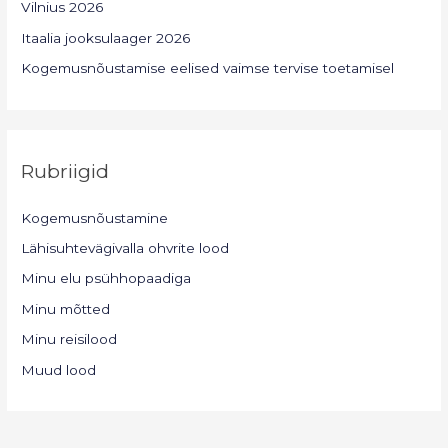
Vilnius 2026
Itaalia jooksulaager 2026
Kogemusnõustamise eelised vaimse tervise toetamisel
Rubriigid
Kogemusnõustamine
Lähisuhtevägivalla ohvrite lood
Minu elu psühhopaadiga
Minu mõtted
Minu reisilood
Muud lood