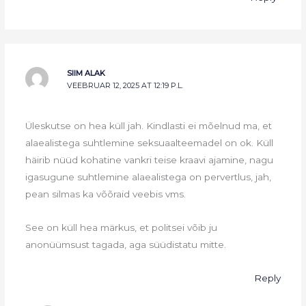
SIIM ALAK
VEEBRUAR 12, 2025 AT 12:19 P.L.
Üleskutse on hea küll jah. Kindlasti ei mõelnud ma, et
alaealistega suhtlemine seksuaalteemadel on ok. Küll
häirib nüüd kohatine vankri teise kraavi ajamine, nagu
igasugune suhtlemine alaealistega on pervertlus, jah,
pean silmas ka võõraid veebis vms.
See on küll hea märkus, et politsei võib ju
anonüümsust tagada, aga süüdistatu mitte.
Reply