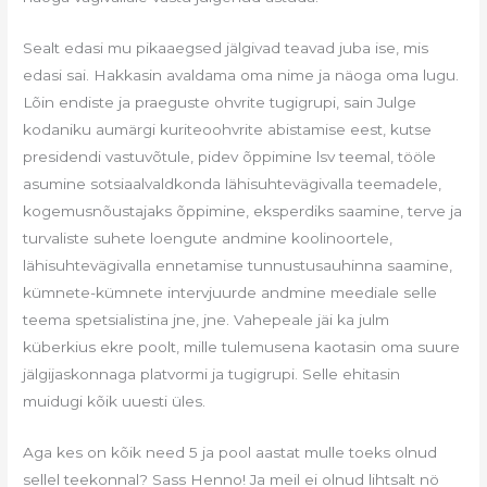
Sealt edasi mu pikaaegsed jälgivad teavad juba ise, mis
edasi sai. Hakkasin avaldama oma nime ja näoga oma lugu.
Lõin endiste ja praeguste ohvrite tugigrupi, sain Julge
kodaniku aumärgi kuriteoohvrite abistamise eest, kutse
presidendi vastuvõtule, pidev õppimine lsv teemal, tööle
asumine sotsiaalvaldkonda lähisuhtevägivalla teemadele,
kogemusnõustajaks õppimine, eksperdiks saamine, terve ja
turvaliste suhete loengute andmine koolinoortele,
lähisuhtevägivalla ennetamise tunnustusauhinna saamine,
kümnete-kümnete intervjuurde andmine meediale selle
teema spetsialistina jne, jne. Vahepeale jäi ka julm
küberkius ekre poolt, mille tulemusena kaotasin oma suure
jälgijaskonnaga platvormi ja tugigrupi. Selle ehitasin
muidugi kõik uuesti üles.
Aga kes on kõik need 5 ja pool aastat mulle toeks olnud
sellel teekonnal? Sass Henno! Ja meil ei olnud lihtsalt nö