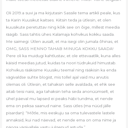
Oli 2019.a suvi ja ma kirjutasin Sassile tema artikli peale, kus
ta Karin Kuusikut kaitses. Kiitsin teda ja ütlesin, et olen
kuusikute peretuttav ning kõik see on õige, millest meedia
räägib. Sass tahtis ühes Kalamaja kohvikus kokku saada.
Me saimegi. Ütlen ausalt, et ma isegi olin jumala õhinas, et
OMG, SASS HENNO TAHAB MINUGA KOKKU SAADA!
Pere oli ka muidugi kahtlustav, et ole ettevaatlik, kuna alles
käisid meedias jutud, kuidas ta noori tüdrukuid himustab.
Kohvikus rääkisime Kuusiku teemal ning rääkisin ka enda
vägivaldse suhte blogist, mis tollel ajal vaid mu arvutis
olemas oli. Ütlesin, et tahaksin selle avaldada, et ehk see
aitab teisi naisi, aga tahaksin teha seda anonüümselt, et
ühel päeval mu lapsed ei peaks häbi tundma, et nende
ema on peksa saanud naine. Sass ütles (ma nüüd jälle
pisardan): “Mõtle, mis eeskuju sa oma tulevastele lastele
annaksid, kui nad näevad, et nende ema on oma nime ja
näoga vägivallale vastu julgenud astuda.”