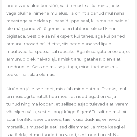
professionaalne koostöö, vaid temast sai ka minu jaoks
väga oluline inimene mu elus. Ta on nt aidanud mul näha
meestega suheldes punaseid lippe seal, kus ma ise neid ei
ole märganud või õigemini olen tahtnud silmad kinni
pigistada. Sest ole sa nii ekspert kui tahes, aga kui paned
armunu roosad prillid ette, siis need punased lipud
muutuvad ka spetsialistil roosaks. Ega ilmaasjata ei öelda, et
armunud olek halvab ajus miskit ära. Igatahes, olen alati
tundnud, et Sass on mu selja taga, mind toetamas mu
teekonnal, alati olemas.
Nüüd on jälle see koht, mis ajab mind nutma. Esiteks, mul
on muidugi tohutult hea meel, et need asjad on välja
tulnud ning ma loodan, et sellised asjad tulevad alati varem
või hiljem välja, sest nii ongi kõige õigem! Teisalt on mul nii
suur konflikt iseenda sees, täielik usalduskriis, erinevad
moraaliküsimused ja eetilised dilemmad. Ja mitte keegi ei
saa öelda, et mu tunded on valed, sest need on MINU