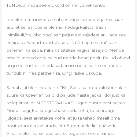
TUNDED, mida see olukord on minus tekitanud.
Ma olen oma inimeste suhtes väga kaitsev, aga ma saan
aru, et selles loos ei ole mul kedagi kaitsta. Saan
inimlikult/psühholoogiliselt paljudest asjadest aru, aga see
ei õigusta/vabasta vastutusest. Nüüd aga ma mõistan
paremini ka seda, miks kaitstakse vägivallatsejaid. Nende
oma inimesed ongi näinud nende head poolt. Paljud ohvrid
on ju öelnud, et lähedased ei usu neid, kuna see mees
tundub nii hea partner/isa. Ongi raske uskuda.
Samal ajal olen nii vihane. “Krt, Sass, sa teed valdkonnale nii
suure karuteene!” Sa olid paljude naiste jaoks iidol just ka
sellepärast, et MEESTERAHVAS julgeb naiste eest seista!
Nüüd, isegi, kui keegi tahaks seda teha, ta ei pruugi
julgeda, sest arvatakse kohe, et ju ta tahab lihtsalt oma
positsiooni ära kasutada, et nõrgematele ligi pääseda.
Vihane olen ka sellepärast, et tegemist ei ole rumala