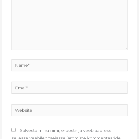
Name*
Email*
Website
Salvesta minu nimi, e-posti- ja veebiaadress
sellesse veebilehitsejasse järgmiste kommentaaride