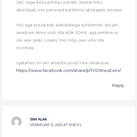
Jah, väga kõva põntsu paneb. Järjest mitu
skandaali, mis panevad kahtlema abistajate siiruses.
Mis aga puudutab alaealistega suhtlemist, siis jah,
seaduse silmis vöib olla kõik JOKK, aga eetiline ei
ole see siiski. Lisaks, mis mõju see võis olla
noortele…
Igatahes on siin ametite poolt hea üleskutse:
https://www.facebook.com/share/p/1YDWwsEwrv/
Reply
SIIM ALAK
VEEBRUAR 12, 2025 AT 10:52 E.L.