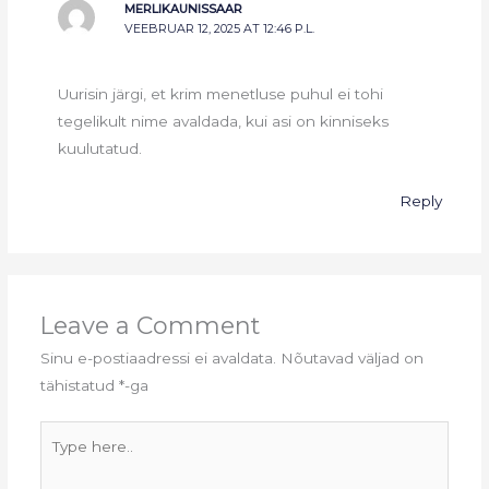
MERLIKAUNISSAAR
VEEBRUAR 12, 2025 AT 12:46 P.L.
Uurisin järgi, et krim menetluse puhul ei tohi
tegelikult nime avaldada, kui asi on kinniseks
kuulutatud.
Reply
Leave a Comment
Sinu e-postiaadressi ei avaldata.
Nõutavad väljad on
tähistatud
*
-ga
Type
here..