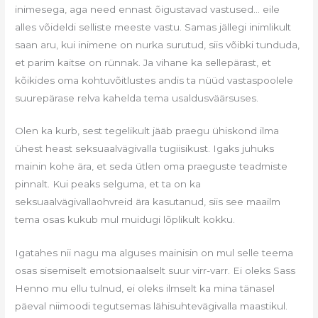
inimesega, aga need ennast õigustavad vastused… eile
alles võideldi selliste meeste vastu. Samas jällegi inimlikult
saan aru, kui inimene on nurka surutud, siis võibki tunduda,
et parim kaitse on rünnak. Ja vihane ka sellepärast, et
kõikides oma kohtuvõitlustes andis ta nüüd vastaspoolele
suurepärase relva kahelda tema usaldusväärsuses.
Olen ka kurb, sest tegelikult jääb praegu ühiskond ilma
ühest heast seksuaalvägivalla tugiisikust. Igaks juhuks
mainin kohe ära, et seda ütlen oma praeguste teadmiste
pinnalt. Kui peaks selguma, et ta on ka
seksuaalvägivallaohvreid ära kasutanud, siis see maailm
tema osas kukub mul muidugi lõplikult kokku.
Igatahes nii nagu ma alguses mainisin on mul selle teema
osas sisemiselt emotsionaalselt suur virr-varr. Ei oleks Sass
Henno mu ellu tulnud, ei oleks ilmselt ka mina tänasel
päeval niimoodi tegutsemas lähisuhtevägivalla maastikul.