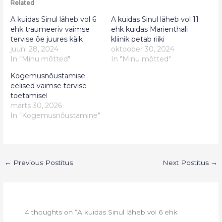
Related
A kuidas Sinul läheb vol 6
A kuidas Sinul läheb vol 11
ehk traumeeriv vaimse
ehk kuidas Marienthali
tervise õe juures käik
kliinik petab riiki
juuni 28, 2024
oktoober 30, 2024
In "Minu mõtted"
In "Minu mõtted"
Kogemusnõustamise
eelised vaimse tervise
toetamisel
märts 30, 2026
In "Kogemusnõustamine"
←
Previous Postitus
Next Postitus
→
4 thoughts on “A kuidas Sinul läheb vol 6 ehk