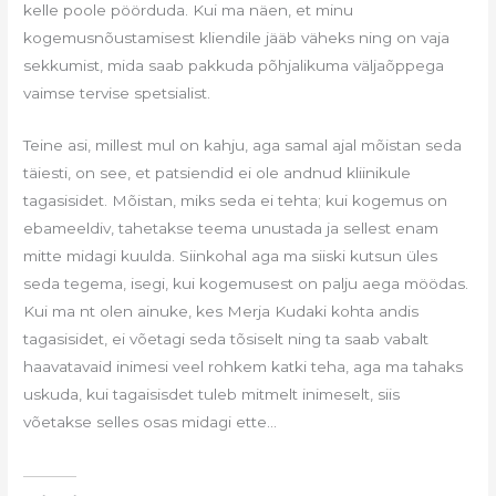
kelle poole pöörduda. Kui ma näen, et minu
kogemusnõustamisest kliendile jääb väheks ning on vaja
sekkumist, mida saab pakkuda põhjalikuma väljaõppega
vaimse tervise spetsialist.
Teine asi, millest mul on kahju, aga samal ajal mõistan seda
täiesti, on see, et patsiendid ei ole andnud kliinikule
tagasisidet. Mõistan, miks seda ei tehta; kui kogemus on
ebameeldiv, tahetakse teema unustada ja sellest enam
mitte midagi kuulda. Siinkohal aga ma siiski kutsun üles
seda tegema, isegi, kui kogemusest on palju aega möödas.
Kui ma nt olen ainuke, kes Merja Kudaki kohta andis
tagasisidet, ei võetagi seda tõsiselt ning ta saab vabalt
haavatavaid inimesi veel rohkem katki teha, aga ma tahaks
uskuda, kui tagaisisdet tuleb mitmelt inimeselt, siis
võetakse selles osas midagi ette…