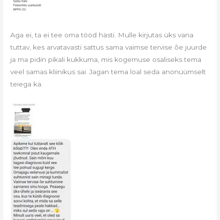
Aga ei, ta ei tee oma tööd hästi. Mulle kirjutas üks vana
tuttav, kes arvatavasti sattus sama vaimse tervise õe juurde
ja ma pidin pikali kukkuma, mis kogemuse osaliseks tema
veel samas kliinikus sai. Jagan tema loal seda anonüümselt
teiega ka.