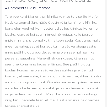
4 Comments
/
Minu mõtted
Tere veelkord Marienthali kliiniku vaimse tervise õe Merje
Kudaku teemal. Jah, nüüd ütlesin välja ka nime ja kliiniku,
kuna olen veel rohkem pettunud selles kliinikus kui enne.
Lisaks, leian, et kui saan inimesi nö hoiata, kelle juurde
mitte minna, siis loomulikult ma teen seda. Kusjuures mulle
meenus vahepeal, et kunagi, kui mu vägivallatseja saatis
mind psühholoogi juurde, et mina olen see hull, sain ka
perearsti saatekirja Marienthali kliinikusse, käisin samuti
seal ühe korra ning tagasi ei läinud. See psühholoog
kuulas, kuidas ma olen vägivaldses suhtes ja ei öelnud
kordagi, et see suhe, kus olen, on vägivaldne, lihtsalt kuulas
mu monoloogi ja nutmist. Õnneks ma millegi pärast taipasin
ise edasi otsida teist spetsialisti ja leidsin teises kohas siiski
väga pädeva psühhiaatri. Mingi hetk ka uue psühholoogi
ning tänu nendele tean, et meil Eestis on ikka häid vaimse
tervise spetsialiste ka.