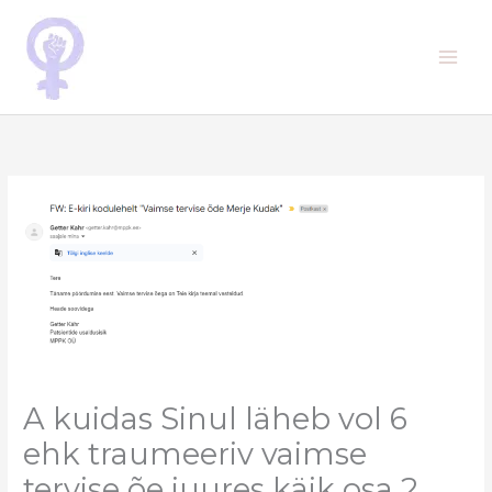
Skip
to
content
A kuidas Sinul läheb vol 6
ehk traumeeriv vaimse
tervise õe juures käik osa 2