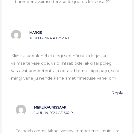
traumeeriv vaimse tervise õe juures käik osa 2”
MARGE
JUULI 13, 2024 AT 3:53 P.L.
Kliiniku kodulehel ei olegi see nõustaja kirjas kui
vaimse tervise õde, vaid lihtsalt õde, äkki tal polegi
vastavat kompetentsi ja ootasid temalt liiga palju, sest
mingi vahe ju nende kahe ametinimetuse vahel on?
Reply
MERLIKAUNISSAAR
JUULI 14, 2024 AT 6:02 P.L.
Tal peab olema ikkagi vastav kompetents, muidu ta