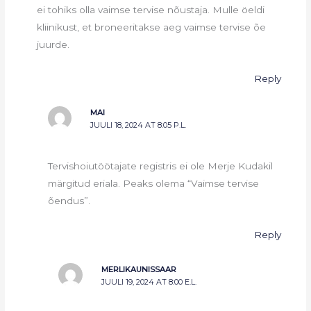
ei tohiks olla vaimse tervise nõustaja. Mulle öeldi
kliinikust, et broneeritakse aeg vaimse tervise õe
juurde.
Reply
MAI
JUULI 18, 2024 AT 8:05 P.L.
Tervishoiutöötajate registris ei ole Merje Kudakil
märgitud eriala. Peaks olema “Vaimse tervise
õendus”.
Reply
MERLIKAUNISSAAR
JUULI 19, 2024 AT 8:00 E.L.