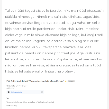
Tulles nüüd tagasi siis selle juurde, miks ma nüüd otsustasin
rääkida nimedega. Nimelt ma sain siis kliinikust tagasiside,
et vaimse tervise õega on vesteldud. Nagu näha, on selle
kirja saatnud mulle patsientide usaldusisik. Minu meelest
oleks väga inimlik olnud alustada kirja sellega, kui kahju neil
on, et ma sellise kogemuse osaliseks sain ning see ei ole
kindlasti nende kliiniku tavapärane praktika ja kuidas
patsientide heaolu on nende prioriteet jne. Aga vastus nii
lakooniline, kui üldse olla saab. Kujutan ette, et see vestlus
nägi umbes selline välja, et ära muretse, sa teed oma tööd
hästi, sellel patsiendil oli lihtsalt halb päev…