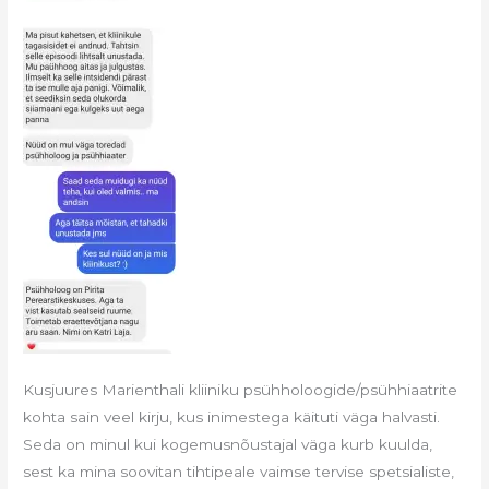
Kusjuures Marienthali kliiniku psühholoogide/psühhiaatrite
kohta sain veel kirju, kus inimestega käituti väga halvasti.
Seda on minul kui kogemusnõustajal väga kurb kuulda,
sest ka mina soovitan tihtipeale vaimse tervise spetsialiste,