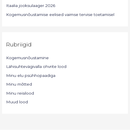
Itaalia jooksulaager 2026
Kogemusnõustamise eelised vaimse tervise toetamisel
Rubriigid
Kogemusnõustamine
Lähisuhtevägivalla ohvrite lood
Minu elu psühhopaadiga
Minu mõtted
Minu reisilood
Muud lood