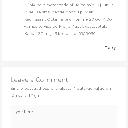
Kliinik ise nimetas teda nii. Mina sain 19.juuni kl
14 sellise smsi nende poolt: Lp. Merli
Kaunissaar. Ootame teid homme 20.06 14.00
vaimse tervise õe Merje Kudak vastuvõtule
Kotka 12C-maja 3.korrus, tel 6505036.
Reply
Leave a Comment
Sinu e-postiaadressi ei avaldata.
Nõutavad väljad on
tähistatud
*
-ga
Type
here..