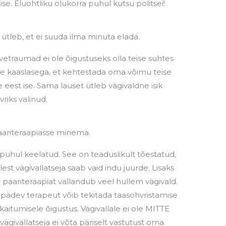
se. Eluohtliku olukorra puhul kutsu politsei!
ütleb, et ei suuda ilma minuta elada.
vetraumad ei ole õigustuseks olla teise suhtes
e kaaslasega, et kehtestada oma võimu teise
 eest ise. Sama lauset ütleb vägivaldne isik
vriks valinud.
aariteraapiasse minema.
 puhul keelatud. See on teaduslikult tõestatud,
est vägivallatseja saab vaid indu juurde. Lisaks
 paariteraapiat vallandub veel hullem vägivald.
bapädev terapeut võib tekitada taasohvristamise
 käitumisele õigustus. Vägivallale ei ole MITTE
givallatseja ei võta päriselt vastutust oma