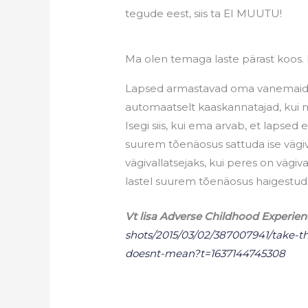
tegude eest, siis ta EI MUUTU!
Ma olen temaga laste pärast koos. L
Lapsed armastavad oma vanemaid t
automaatselt kaaskannatajad, kui 
Isegi siis, kui ema arvab, et lapsed e
suurem tõenäosus sattuda ise vägiva
vägivallatsejaks, kui peres on vägiv
lastel suurem tõenäosus haigestud
Vt lisa Adverse Childhood Experien
shots/2015/03/02/387007941/take-t
doesnt-mean?t=1637144745308