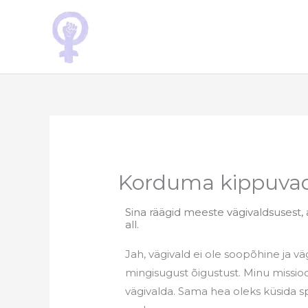
Skip
to
content
Korduma kippuva
Sina räägid meeste vägivaldsusest
all.
Jah, vägivald ei ole soopõhine ja vä
mingisugust õigustust. Minu missi
vägivalda. Sama hea oleks küsida spe