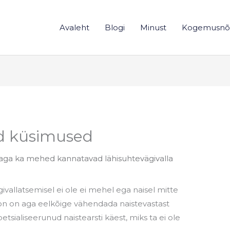
Avaleht
Blogi
Minust
Kogemusnõ
d küsimused
, aga ka mehed kannatavad lähisuhtevägivalla
givallatsemisel ei ole ei mehel ega naisel mitte
oon on aga eelkõige vähendada naistevastast
tsialiseerunud naistearsti käest, miks ta ei ole