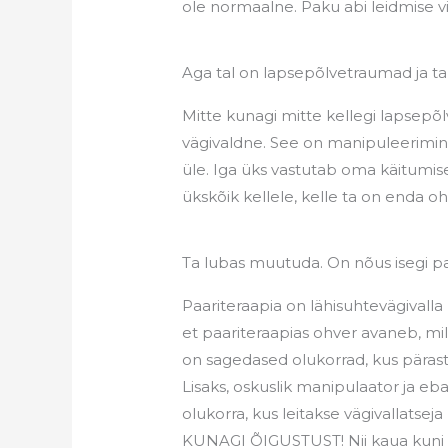
ole normaalne. Paku abi leidmise vii
Aga tal on lapsepõlvetraumad ja ta 
Mitte kunagi mitte kellegi lapsepõl
vägivaldne. See on manipuleerimin
üle. Iga üks vastutab oma käitumise
ükskõik kellele, kelle ta on enda oh
Ta lubas muutuda. On nõus isegi p
Paariteraapia on lähisuhtevägivalla
et paariteraapias ohver avaneb, mill
on sagedased olukorrad, kus pärast
Lisaks, oskuslik manipulaator ja e
olukorra, kus leitakse vägivallatseja
KUNAGI ÕIGUSTUST! Nii kaua kuni vä