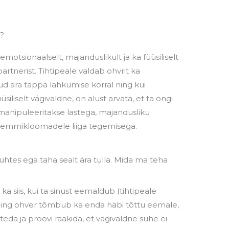
n?
 emotsionaalselt, majanduslikult ja ka füüsiliselt
rtnerist. Tihtipeale valdab ohvrit ka
d ära tappa lahkumise korral ning kui
iliselt vägivaldne, on alust arvata, et ta ongi
 manipuleeritakse lastega, majandusliku
e/lemmikloomadele liiga tegemisega.
uhtes ega taha sealt ära tulla. Mida ma teha
ka siis, kui ta sinust eemaldub (tihtipeale
ning ohver tõmbub ka enda häbi tõttu eemale,
teda ja proovi rääkida, et vägivaldne suhe ei