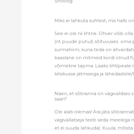
uroloog.
Miks ei lahkuta suhtest, mis halb o
See ei ole nii lihtne. Ohver võib olla
(nt puude puhul) sõltuvuses oma pa
surmahirm, kuna teda on ähvardatu
kaaslane on mitmeid kordi olnud füüs
võimeline tapma. Lisaks tihtipeale
kitsikusse jätmisega ja lähedastel
Näen, et sõbranna on vägivaldses s
saan?
Ole alati olemas! Ära jäta sõbrannat 
vägivallatseja teeb seda meelega 
et ei suuda lahkuda). Kuula, mõista 