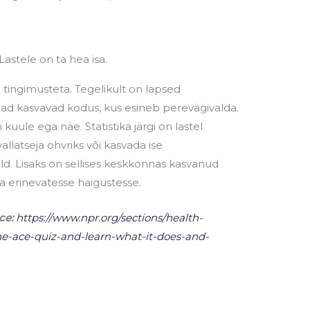
astele on ta hea isa.
ingimusteta. Tegelikult on lapsed
nad kasvavad kodus, kus esineb perevägivalda.
i kuule ega näe. Statistika järgi on lastel
llatseja ohvriks või kasvada ise
ald. Lisaks on sellises keskkonnas kasvanud
a erinevatesse haigustesse.
ce:
https://www.npr.org/sections/health-
he-ace-quiz-and-learn-what-it-does-and-